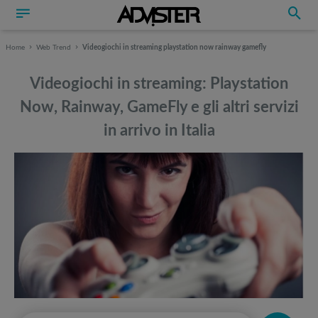
Home
Web Trend
Videogiochi in streaming playstation now rainway gamefly
Videogiochi in streaming: Playstation
Now, Rainway, GameFly e gli altri servizi
in arrivo in Italia
Può interessarti anche
Può interessarti anche