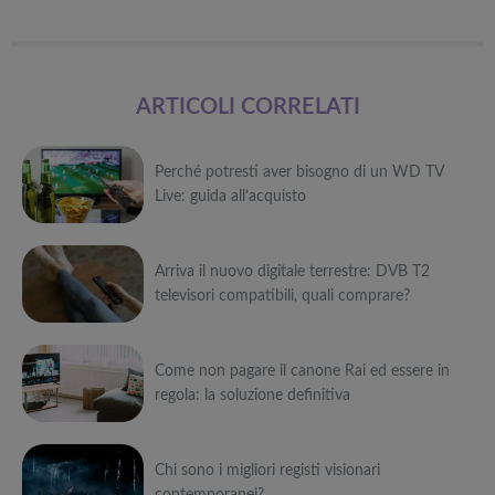
ARTICOLI CORRELATI
Perché potresti aver bisogno di un WD TV
Live: guida all’acquisto
Può
Arriva il nuovo digitale terrestre: DVB T2
interessarti anche
televisori compatibili, quali comprare?
Attrezzi
sportivi a
Può
metà prezzo
Migliori smart
Black Friday:
Come non pagare il canone Rai ed essere in
interessarti anche
TV in offerta
Tapis roulant,
regola: la soluzione definitiva
Black Friday:
cyclette,
Attrezzi
Offerte robot
da NON
pedane
sportivi a
Può
aspirapolvere
PERDERE
vibranti
metà prezzo
da non
Migliori smart
Black Friday:
Chi sono i migliori registi visionari
interessarti anche
Tavola SUP
perdere nella
TV in offerta
Tapis roulant,