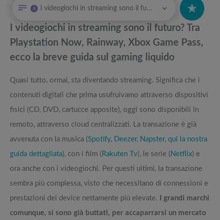
I videogiochi in streaming sono il futuro?
6
Asus ROG Phone 5, la recensione del telefono “ultimate” per i gamers
Attrezzi sportivi a metà prezzo Black Friday: Tapis roulant, cyclette,
pedane vibranti
I videogiochi in streaming sono il futuro? Tra
Acer Aspire e Nitro: confronto dei nuovi PC da gaming
Migliori smart TV in offerta Black Friday: da NON PERDERE
Playstation Now, Rainway, Xbox Game Pass,
ecco la breve guida sul gaming liquido
Migliori smartphone da gaming: quale comprare per essere sempre al
Offerte robot aspirapolvere da non perdere nella Black Friday Week
top
Quasi tutto, ormai, sta diventando streaming. Significa che i
Beaths x Logitech G: la prima passerella ufficiale di eSport clothing e
Tavola SUP prezzo: i migliori Stand Up Paddle gonfiabili dell’anno
contenuti digitali che prima usufruivamo attraverso dispositivi
tech
fisici (CD, DVD, cartucce apposite), oggi sono disponibili in
remoto, attraverso cloud centralizzati. La transazione è già
avvenuta con la musica (
Spotify, Deezer, Napster, qui la nostra
guida dettagliata
), con i film (
Rakuten Tv
), le serie (
Netflix
) e
ora anche con i videogiochi. Per questi ultimi, la transazione
sembra più complessa, visto che necessitano di connessioni e
prestazioni dei device nettamente più elevate.
I grandi marchi
comunque, si sono già buttati, per accaparrarsi un mercato