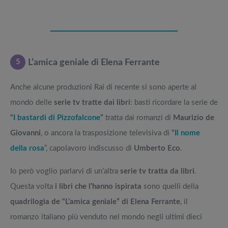
5
L’amica geniale di Elena Ferrante
Anche alcune produzioni Rai di recente si sono aperte al
mondo delle
serie tv tratte dai libri
: basti ricordare la serie de
“
I bastardi di Pizzofalcone
”
tratta dai romanzi di
Maurizio de
Giovanni
, o ancora la trasposizione televisiva di
“
Il nome
della rosa
”, capolavoro indiscusso di
Umberto Eco
.
Io però voglio parlarvi di un’altra
serie tv tratta da libri
.
Questa volta
i libri che l’hanno ispirata
sono quelli della
quadrilogia de “L’amica geniale” di Elena Ferrante
, il
romanzo italiano più venduto nel mondo negli ultimi dieci