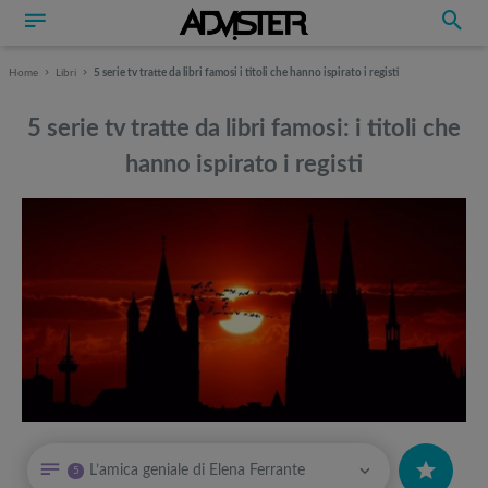
Home
Libri
5 serie tv tratte da libri famosi i titoli che hanno ispirato i registi
5 serie tv tratte da libri famosi: i titoli che
hanno ispirato i registi
Può interessarti anche
Può interessarti anche
L’amica geniale di Elena Ferrante
5
Attrezzi sportivi a metà prezzo Black Friday: Tapis roulant, cyclette,
Attrezzi sportivi a metà prezzo Black Friday: Tapis roulant, cyclette,