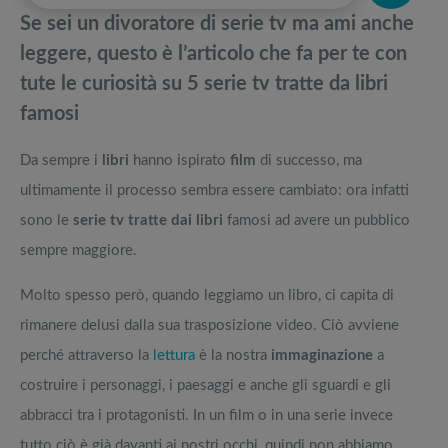
pedane vibranti
pedane vibranti
Se sei un divoratore di serie tv ma ami anche
Migliori smart TV in offerta Black Friday: da NON PERDERE
Migliori smart TV in offerta Black Friday: da NON PERDERE
leggere, questo è l’articolo che fa per te con
tute le curiosità su 5 serie tv tratte da libri
Le offerte che non puoi assolutamente perdere in questo Prime Day
Offerte robot aspirapolvere da non perdere nella Black Friday Week
famosi
[AGGIORNATO]
Idee San Valentino: originali sorprese per lui ed eclettici regali per lei
Tavola SUP prezzo: i migliori Stand Up Paddle gonfiabili dell’anno
Da sempre i
libri
hanno ispirato
film
di successo, ma
ultimamente il processo sembra essere cambiato: ora infatti
sono le
serie tv tratte dai libri
famosi ad avere un pubblico
sempre maggiore.
Molto spesso però, quando leggiamo un libro, ci capita di
rimanere delusi dalla sua trasposizione video. Ciò avviene
perché attraverso la
lettura
è la nostra
immaginazione
a
costruire i personaggi, i paesaggi e anche gli sguardi e gli
abbracci tra i protagonisti. In un film o in una serie invece
tutto ciò è già davanti ai nostri occhi, quindi non abbiamo