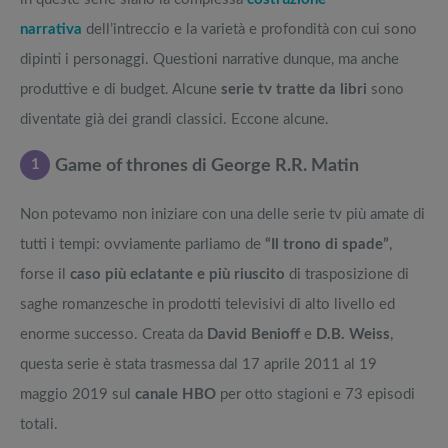
narrativa
dell’intreccio e la varietà e profondità con cui sono
dipinti i personaggi. Questioni narrative dunque, ma anche
produttive e di budget. Alcune
serie tv tratte da libri
sono
diventate già dei grandi classici. Eccone alcune.
1
Game of thrones di George R.R. Matin
Non potevamo non iniziare con una delle serie tv più amate di
tutti i tempi: ovviamente parliamo de
“Il trono di spade”
,
forse il
caso più eclatante e più riuscito
di trasposizione di
saghe romanzesche in prodotti televisivi di alto livello ed
enorme successo. Creata da
David Benioff
e
D.B. Weiss
,
questa serie è stata trasmessa dal 17 aprile 2011 al 19
maggio 2019 sul
canale HBO
per otto stagioni e 73 episodi
totali.