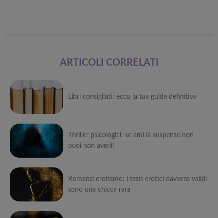
ARTICOLI CORRELATI
Libri consigliati: ecco la tua guida definitiva
Può
Thriller psicologici: se ami la suspense non
interessarti anche
puoi non averli!
Attrezzi
sportivi a
Può
metà prezzo
Migliori smart
Black Friday:
Romanzi erotismo: i testi erotici davvero validi
interessarti anche
TV in offerta
Tapis roulant,
sono una chicca rara
Black Friday:
cyclette,
Attrezzi
Offerte robot
da NON
pedane
sportivi a
Può
aspirapolvere
PERDERE
vibranti
metà prezzo