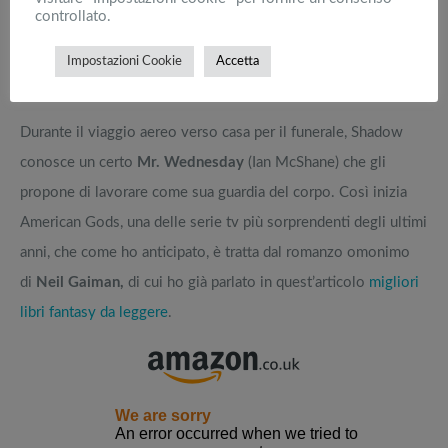
controllato.
promesse di gloria. Chi sei tu per farmi desistere dal
mio dovere? Sei solo un essere umano, e uno di cui
Impostazioni Cookie
Accetta
non mi rammenterò”.
Durante il viaggio aereo verso casa per il funerale, Shadow
conosce un certo
Mr. Wednesday
(Ian McShane) che gli
propone di lavorare come sua guardia del corpo. Così inizia
American Gods, una delle serie tv più sorprendenti degli ultimi
anni, che come ho anticipato, è tratta dal romanzo omonimo
di
Neil Gaiman,
di cui ho già parlato in quest’articolo
migliori
libri fantasy da leggere
.