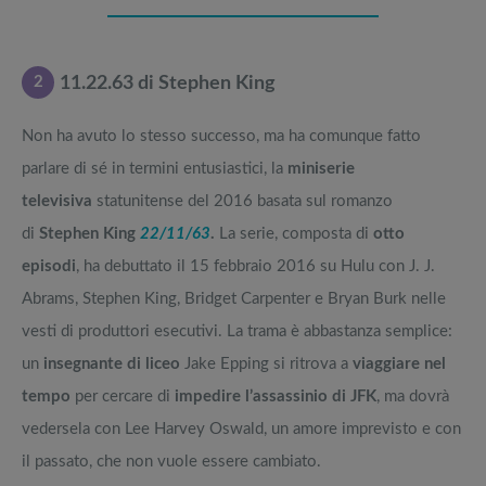
2
11.22.63 di Stephen King
Non ha avuto lo stesso successo, ma ha comunque fatto
parlare di sé in termini entusiastici, la
miniserie
televisiva
statunitense del 2016 basata sul romanzo
di
Stephen King
22/11/63
.
La serie, composta di
otto
episodi
, ha debuttato il 15 febbraio 2016 su Hulu con J. J.
Abrams, Stephen King, Bridget Carpenter e Bryan Burk nelle
vesti di produttori esecutivi. La trama è abbastanza semplice:
un
insegnante di liceo
Jake Epping si ritrova a
viaggiare nel
tempo
per cercare di
impedire l’assassinio di JFK
, ma dovrà
vedersela con Lee Harvey Oswald, un amore imprevisto e con
il passato, che non vuole essere cambiato.