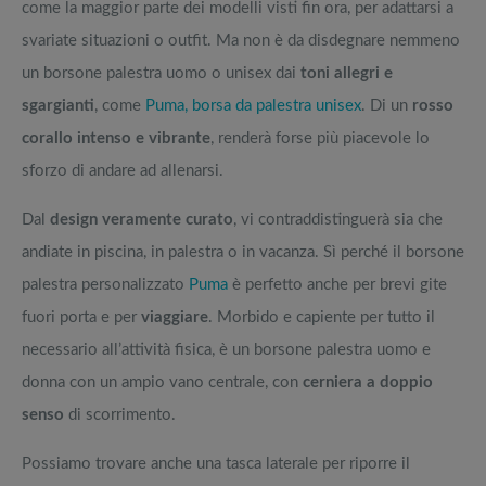
come la maggior parte dei modelli visti fin ora, per adattarsi a
svariate situazioni o outfit. Ma non è da disdegnare nemmeno
un borsone palestra uomo o unisex dai
toni allegri e
sgargianti
, come
Puma, borsa da palestra unisex
. Di un
rosso
corallo intenso e vibrante
, renderà forse più piacevole lo
sforzo di andare ad allenarsi.
Dal
design veramente curato
, vi contraddistinguerà sia che
andiate in piscina, in palestra o in vacanza. Sì perché il borsone
palestra personalizzato
Puma
è perfetto anche per brevi gite
fuori porta e per
viaggiare
. Morbido e capiente per tutto il
necessario all’attività fisica, è un borsone palestra uomo e
donna con un ampio vano centrale, con
cerniera a doppio
senso
di scorrimento.
Possiamo trovare anche una tasca laterale per riporre il