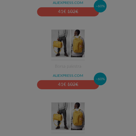
ALIEXPRESS.COM
–60%
41
€
102
€
Borsa palestra
ALIEXPRESS.COM
–60%
41
€
102
€