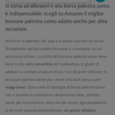
pedane vibranti
Si torna ad allenarsi e una borsa palestra uomo
Migliori maschere da sci: Bollé, Oakley, POC, Shred, Zionor
Migliori smart TV in offerta Black Friday: da NON PERDERE
è indispensabile: scegli su Amazon il miglior
borsone palestra uomo adatto anche per altre
Giacche The North Face: Come vestono? La guida completa ai modelli
Offerte robot aspirapolvere da non perdere nella Black Friday Week
occasioni.
Idee regalo per chi viaggia: I prodotti utili da comprare, la guida
Tavola SUP prezzo: i migliori Stand Up Paddle gonfiabili dell’anno
M’iscrivo in palestra. Alt: qual è la prima cosa che mi serve?
Sicuramente una borsa palestra uomo e, comunque sia, un
accessorio unisex. La scelta del borsone palestra uomo deve
tener conto della
versatilità
del contenitore, in grado di
adattarsi a svariate occasioni d’uso, così da poter utilizzare la
borsa per palestra anche per i week end fuori porta o per i
viaggi brevi
. Sono varie le tipologie di borsa palestra uomo
che si trovano in commercio, dal borsone zaino, perfetto
anche per le escursioni, oltre che per recarsi agli allenamenti,
al borsone palestra personalizzato, dal
gusto stilistico