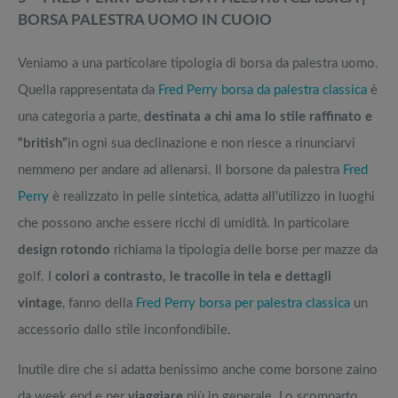
BORSA PALESTRA UOMO IN CUOIO
Veniamo a una particolare tipologia di borsa da palestra uomo.
Quella rappresentata da
Fred Perry borsa da palestra classica
è
una categoria a parte,
destinata a chi ama lo stile raffinato e
“british”
in ogni sua declinazione e non riesce a rinunciarvi
nemmeno per andare ad allenarsi. Il borsone da palestra
Fred
Perry
è realizzato in pelle sintetica, adatta all’utilizzo in luoghi
che possono anche essere ricchi di umidità. In particolare
design rotondo
richiama la tipologia delle borse per mazze da
golf. I
colori a contrasto, le tracolle in tela e dettagli
vintage
, fanno della
Fred Perry borsa per palestra classica
un
accessorio dallo stile inconfondibile.
Inutile dire che si adatta benissimo anche come borsone zaino
da week end e per
viaggiare
più in generale. Lo scomparto