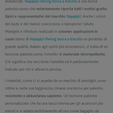
brandizzati.
Napapijri Bering borsa a tracolla
è una borsa
palestra uomo che
esternamente riporta tutti i motivi grafici
tipici e rappresentativi del marchio
Napapijri
. Anche i colori
del body e dei manici concorrono a riproporne l’allure.
Maniglie e rifiniture realizzati in
cotone
e
applicazioni in
cuoio
fanno di
Napapijri Bering borsa a tracolla
un prodotto di
grande qualità. Adatto agli spiriti più avventurosi, si tratta di un
borsone palestra uomo rivestito di
materiale idrorepellente
.
Ciò significa che non teme l’umidità ed è particolarmente
indicato per chi si allena in piscina.
I materiali, come ci si aspetta da un marchio di prestigio, sono
ottimi e, nella sua leggerezza, rimane una borsa per palestra
resistente e abbastanza capiente
. Un borsone palestra
personalizzato che ha una tasca interna per gli accessori più
minuti e si adatta perfettamente all’uso come bagaglio da