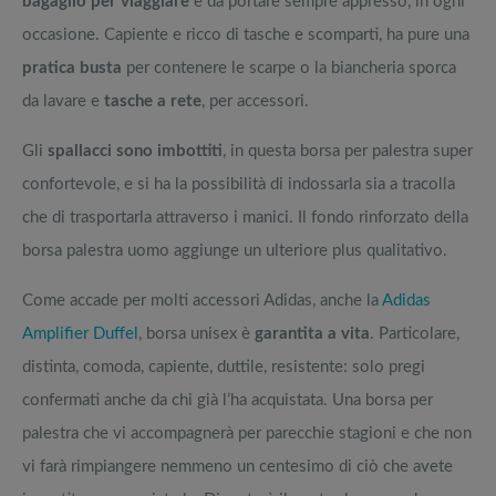
bagaglio per viaggiare
e da portare sempre appresso, in ogni
occasione. Capiente e ricco di tasche e scomparti, ha pure una
pratica busta
per contenere le scarpe o la biancheria sporca
da lavare e
tasche a rete
, per accessori.
Gli
spallacci sono imbottiti
, in questa borsa per palestra super
confortevole, e si ha la possibilità di indossarla sia a tracolla
che di trasportarla attraverso i manici. Il fondo rinforzato della
borsa palestra uomo aggiunge un ulteriore plus qualitativo.
Come accade per molti accessori Adidas, anche la
Adidas
Amplifier Duffel
, borsa unisex è
garantita a vita
. Particolare,
distinta, comoda, capiente, duttile, resistente: solo pregi
confermati anche da chi già l’ha acquistata. Una borsa per
palestra che vi accompagnerà per parecchie stagioni e che non
vi farà rimpiangere nemmeno un centesimo di ciò che avete