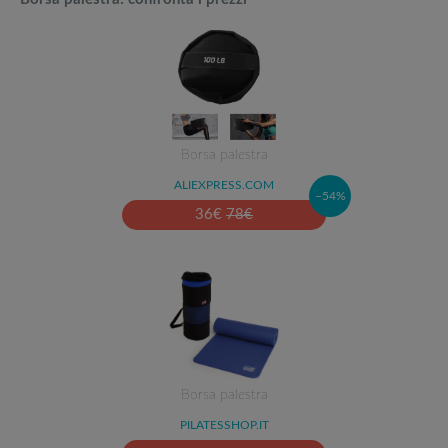
Borsa palestra
ALIEXPRESS.COM
–54%
36
€
78
€
Borsa palestra
PILATESSHOP.IT