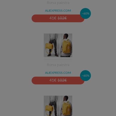
Borsa palestra
ALIEXPRESS.COM
–60%
41
€
102
€
Borsa palestra
ALIEXPRESS.COM
–60%
41
€
102
€