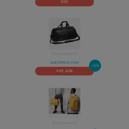
88
€
Borsa palestra
ALIEXPRESS.COM
–30%
44
€
63
€
Borsa palestra