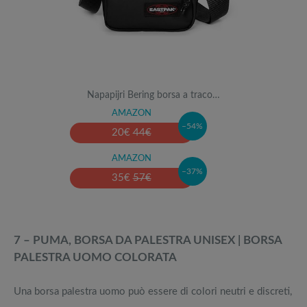
Napapijri Bering borsa a traco…
AMAZON
–54%
20
€
44
€
AMAZON
–37%
35
€
57
€
7 – PUMA, BORSA DA PALESTRA UNISEX | BORSA
PALESTRA UOMO COLORATA
Una borsa palestra uomo può essere di colori neutri e discreti,