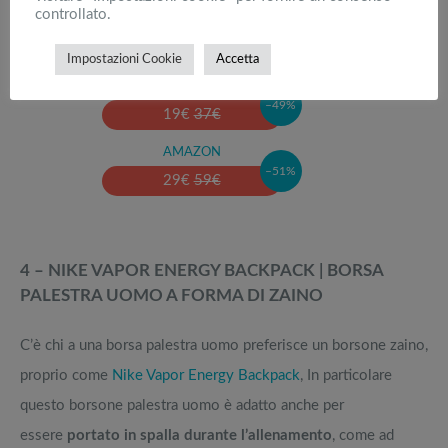
controllato.
Impostazioni Cookie
Accetta
Adidas Amplifier Duffel, borsa…
AMAZON
–49%
19
€
37
€
AMAZON
–51%
29
€
59
€
4 – NIKE VAPOR ENERGY BACKPACK | BORSA
PALESTRA UOMO A FORMA DI ZAINO
C’è chi a una borsa palestra uomo preferisce un borsone zaino,
proprio come
Nike Vapor Energy Backpack
, In particolare
questo borsone palestra uomo è adatto anche per
essere
portato in spalla durante l’allenamento
, come ad