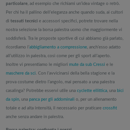
particolare
, ad esempio che richiami un’idea vintage o retrò.
Per chi ha il pallino dell’eleganza anche quando suda, ai cultori
di
tessuti tecnici
e accessori specifici, potrete trovare nella
nostra selezione la borsa palestra uomo che maggiormente vi
soddisferà. Tra le proposte sportive di cui abbiamo già parlato,
ricordiamo l’
abbigliamento a compressione
, anch’esso adatto
all’utilizzo in palestra, così come per gli sport all’aperto.
Inoltre vi presentiamo le migliori
mute da sub Cressi
e le
maschere da sci
. Con l’avvicinarsi della bella stagione e la
prova costume dietro l’angolo, mai pensato a una palestra
casalinga? Potrebbe esservi utile una
cyclette ellittica
, una
bici
da spin
, una
panca per gli addominali
o, per un allenamento
totale e ad alta intensità, il necessario per praticare
crossfit
anche senza andare in palestra.
Borsa palestra: confronta i prezzi