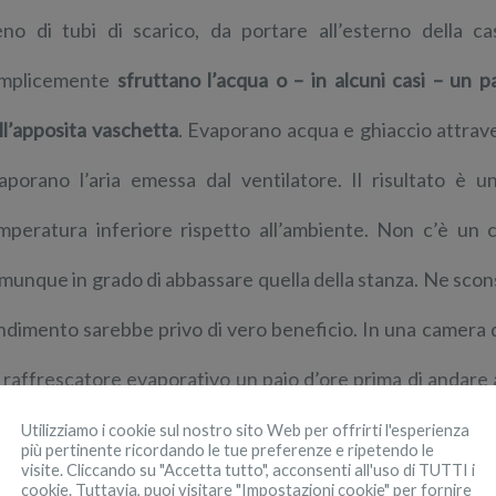
no di tubi di scarico, da portare all’esterno della ca
mplicemente
sfruttano l’acqua o – in alcuni casi – un p
ll’apposita vaschetta
. Evaporano acqua e ghiaccio attrave
aporano l’aria emessa dal ventilatore. Il risultato è u
mperatura inferiore rispetto all’ambiente. Non c’è un 
munque in grado di abbassare quella della stanza. Ne sconsig
ndimento sarebbe privo di vero beneficio. In una camera 
 raffrescatore evaporativo un paio d’ore prima di andare a 
dori e boccheggiamenti.
Utilizziamo i cookie sul nostro sito Web per offrirti l'esperienza
più pertinente ricordando le tue preferenze e ripetendo le
visite. Cliccando su "Accetta tutto", acconsenti all'uso di TUTTI i
cookie. Tuttavia, puoi visitare "Impostazioni cookie" per fornire