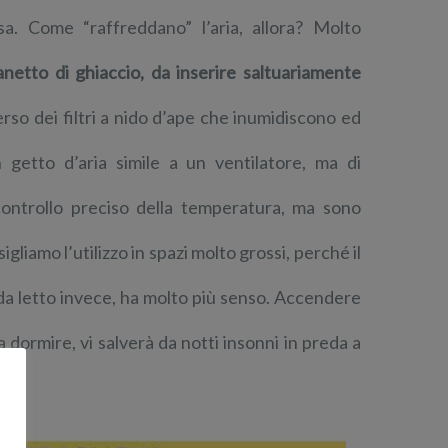
sa. Come “raffreddano” l’aria, allora? Molto
anetto di ghiaccio, da inserire saltuariamente
rso dei filtri a nido d’ape che inumidiscono ed
n getto d’aria simile a un ventilatore, ma di
controllo preciso della temperatura, ma sono
liamo l’utilizzo in spazi molto grossi, perché il
da letto invece, ha molto più senso. Accendere
dormire, vi salverà da notti insonni in preda a