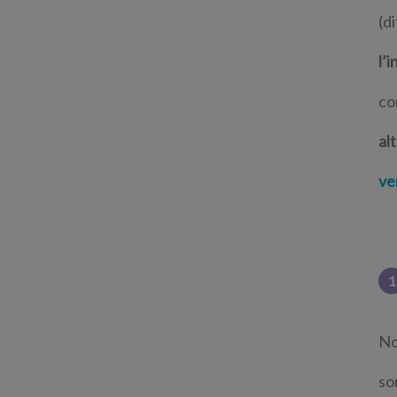
(d
l’
co
al
ve
1
No
so