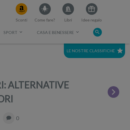
Sconti
Come fare?
Libri
Idee regalo
SPORT
CASA E BENESSERE
LE NOSTRE CLASSIFICHE
c.
Migliori robot aspirapolvere
2023
I: ALTERNATIVE
Migliore lavatrice 2023
ORI
Migliore scopa elettrica 2023
0