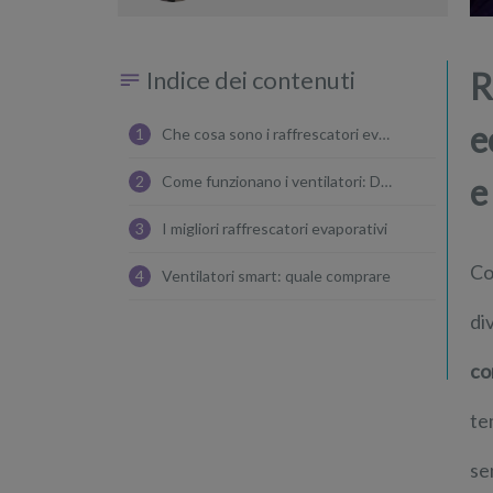
Indice dei contenuti
R
e
1
Che cosa sono i raffrescatori evaporativi
e
2
Come funzionano i ventilatori: Diversi dai raffrescatori evaporativi
3
I migliori raffrescatori evaporativi
Co
4
Ventilatori smart: quale comprare
di
co
te
se