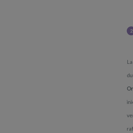
2
La
du
Or
in
ve
ra