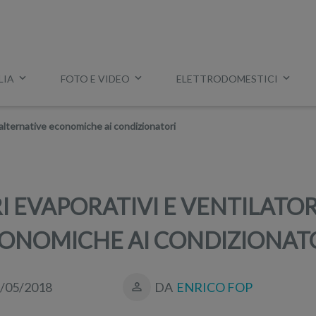
LIA
FOTO E VIDEO
ELETTRODOMESTICI
Esempio:
miglior tv
,
lavatrice slim
,
aspirapolvere Dyson
, ec
 alternative economiche ai condizionatori
 EVAPORATIVI E VENTILATOR
ONOMICHE AI CONDIZIONAT
/05/2018
DA
ENRICO FOP