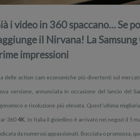
ià i video in 360 spaccano… Se poi
aggiunge il Nirvana! La Samsung 
rime impressioni
a delle action cam economiche più divertenti sul mercat
ova versione, annunciata in occasione del lancio del S
gonomico e risoluzione più elevata. Quest’ultima migliori
ar 360
4K
. In Italia il gioiellino è arrivato nei negozi il 
udicata da numerosi appassionati. Bocciata o promossa, 