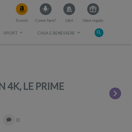
Sconti
Come fare?
Libri
Idee regalo
SPORT
CASA E BENESSERE
c.
 4K, LE PRIME
0