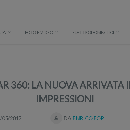
LIA
FOTO E VIDEO
ELETTRODOMESTICI
Esempio:
miglior tv
,
lavatrice slim
,
aspirapolvere Dyson
, ec
 360: LA NUOVA ARRIVATA IN
IMPRESSIONI
/05/2017
DA
ENRICO FOP