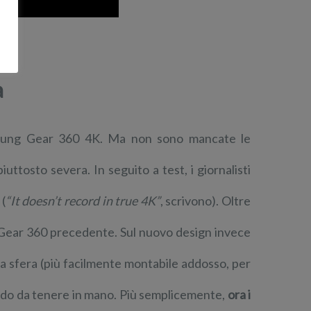
a
msung Gear 360 4K. Ma non sono mancate le
ttosto severa. In seguito a test, i giornalisti
 (
“It doesn’t record in true 4K”
, scrivono). Oltre
g Gear 360 precedente. Sul nuovo design invece
la sfera (più facilmente montabile addosso, per
omodo da tenere in mano. Più semplicemente,
ora i