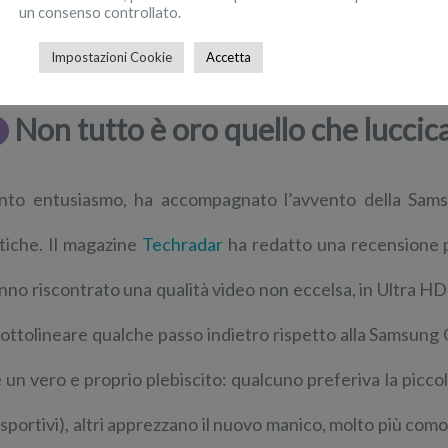
un consenso controllato.
Impostazioni Cookie
Accetta
Non tutto è oro quello che luccic
nto entusiasmo, ha accompagnato l’avvento della Sa
itiche. Il magazine
Techradar
ha redatto una recensione piu
nno riscontrato una qualità video non eccelsa, in Ultra HD
sottolineare qualche passo indietro rispetto alla Samsun
è un vero e proprio plebiscito: qualcuno preferiva la picco
i sportivi), altri apprezzano il nuovo manico, molto più c