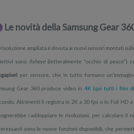
Le novità della Samsung Gear 36
 risoluzione ampliata è dovuta ai nuovi sensori montati su
iettivi sono
fisheye
(letteralmente “occhio di pesce”) c
gapixel
per sensore, che in tutto formano un’immagi
msung Gear 360 produce video in
4K (qui tutti i film d
condo. Altrimenti li registra in 2K a 30 fps o in Full HD
sognerebbe raddoppiare le risoluzioni, per calcolare il n
teressanti sono le nuove funzioni disponibili, che permett