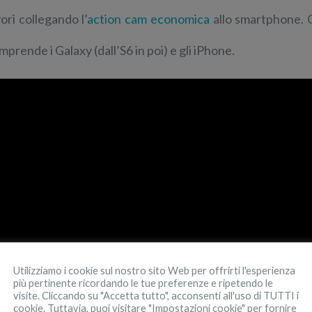
vori collegando l’
action cam economica
allo smartphone. Qu
mprende i Galaxy (dall’S6 in poi) e gli iPhone.
Utilizziamo i cookie sul nostro sito Web per offrirti l'esperienza
più pertinente ricordando le tue preferenze e ripetendo le
visite. Cliccando su "Accetta tutto", acconsenti all'uso di TUTTI i
cookie. Tuttavia, puoi visitare "Impostazioni cookie" per fornire