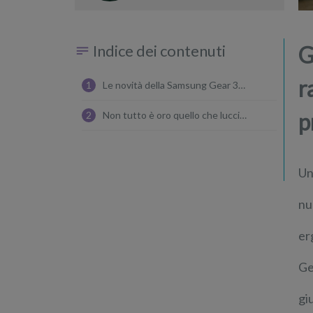
dell’anno
Indice dei contenuti
G
r
1
Le novità della Samsung Gear 360 4K
p
2
Non tutto è oro quello che luccica
Un
nu
er
Ge
gi