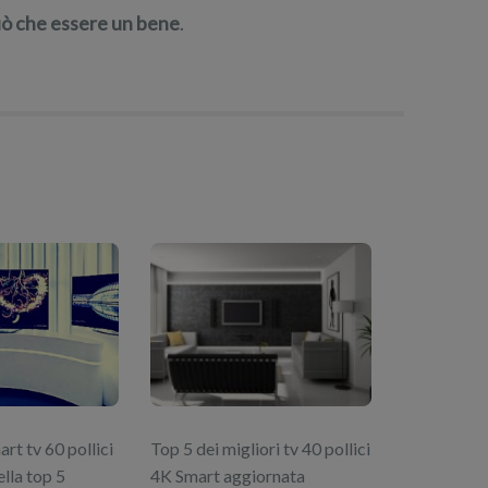
uò che essere un bene
.
art tv 60 pollici
Top 5 dei migliori tv 40 pollici
lla top 5
4K Smart aggiornata