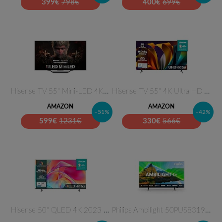
399
€
798€
400
€
699€
Hisense TV 55" Mini-LED 4K 55U…
Hisense TV 55" 4K Ultra HD 55A…
AMAZON
AMAZON
–51%
–42%
599
€
1231€
330
€
566€
Hisense 50" QLED 4K 2023 50E77…
Philips Ambilight 50PUS8319 4K…