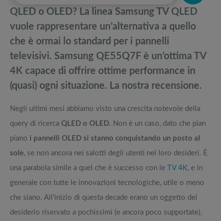
pedane vibranti
QLED o OLED? La linea Samsung TV QLED
Quale tv samsung comprare? QLED, UHD 4K e The Frame, la guida
Migliori smart TV in offerta Black Friday: da NON PERDERE
vuole rappresentare un’alternativa a quello
completa
che è ormai lo standard per i pannelli
Recensione tv Samsung The Serif 2019: Il Lifestyle dal design
Offerte robot aspirapolvere da non perdere nella Black Friday Week
televisivi. Samsung QE55Q7F è un’ottima TV
eccezionale
4K capace di offrire ottime performance in
Miglior tv QLED 2019: i 4 modelli della nuova serie Samsung
Tavola SUP prezzo: i migliori Stand Up Paddle gonfiabili dell’anno
(quasi) ogni situazione. La nostra recensione.
Negli ultimi mesi abbiamo visto una crescita notevole della
query di ricerca
QLED o OLED
. Non è un caso, dato che pian
piano
i pannelli OLED si stanno conquistando un posto al
sole
, se non ancora nei salotti degli utenti nei loro desideri. È
una parabola simile a quel che è successo con le
TV 4K
, e in
generale con tutte le innovazioni tecnologiche, utile o meno
che siano. All’inizio di questa decade erano un oggetto del
desiderio riservato a pochissimi (e ancora poco supportate),