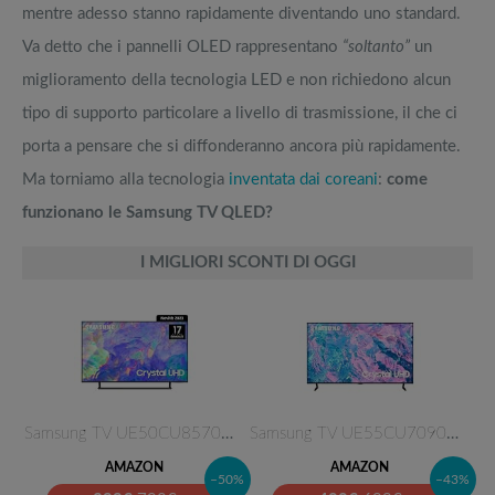
mentre adesso stanno rapidamente diventando uno standard.
Va detto che i pannelli OLED rappresentano
“soltanto”
un
miglioramento della tecnologia LED e non richiedono alcun
tipo di supporto particolare a livello di trasmissione, il che ci
porta a pensare che si diffonderanno ancora più rapidamente.
Ma torniamo alla tecnologia
inventata dai coreani
:
come
funzionano le Samsung TV QLED?
I MIGLIORI SCONTI DI OGGI
Samsung TV UE50CU8570UXZT Crys…
Samsung TV UE55CU7090UXZT Crys…
AMAZON
AMAZON
–50%
–43%