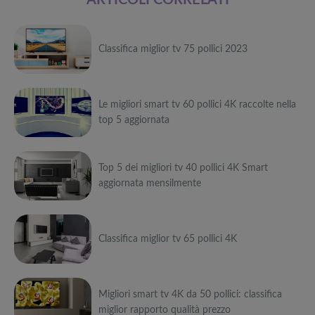
Classifica miglior tv 75 pollici 2023
Può
Le migliori smart tv 60 pollici 4K raccolte nella
interessarti anche
top 5 aggiornata
Attrezzi
sportivi a
Può
metà prezzo
Migliori smart
Black Friday:
Top 5 dei migliori tv 40 pollici 4K Smart
interessarti anche
TV in offerta
Tapis roulant,
aggiornata mensilmente
Black Friday:
cyclette,
Attrezzi
Offerte robot
da NON
pedane
sportivi a
Può
aspirapolvere
PERDERE
vibranti
metà prezzo
da non
Migliori smart
Black Friday:
interessarti anche
Classifica miglior tv 65 pollici 4K
Tavola SUP
perdere nella
TV in offerta
Tapis roulant,
prezzo: i
Black Friday
Black Friday:
cyclette,
Attrezzi
migliori Stand
Week
Offerte robot
da NON
pedane
sportivi a
Può
Up Paddle
aspirapolvere
PERDERE
vibranti
metà prezzo
gonfiabili
da non
Migliori smart
Black Friday:
Migliori smart tv 4K da 50 pollici: classifica
interessarti anche
dell’anno
Tavola SUP
perdere nella
TV in offerta
Tapis roulant,
miglior rapporto qualità prezzo
prezzo: i