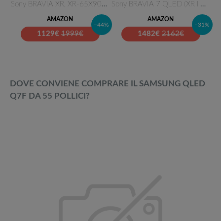
Sony BRAVIA XR, XR-65X90L, Ful…
Sony BRAVIA 7 QLED (XR l Mini …
AMAZON
AMAZON
–44%
–31%
1129
€
1999€
1482
€
2162€
DOVE CONVIENE COMPRARE IL SAMSUNG QLED
Q7F DA 55 POLLICI?