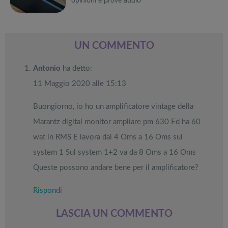
opinioni e prove audio
prezzo: i
Black Friday
Black Friday:
cyclette,
Attrezzi
migliori Stand
Week
Offerte robot
da NON
pedane
sportivi a
Può
Up Paddle
aspirapolvere
PERDERE
vibranti
metà prezzo
gonfiabili
da non
Migliori smart
Black Friday:
interessarti anche
dell’anno
Tavola SUP
perdere nella
TV in offerta
Tapis roulant,
UN COMMENTO
prezzo: i
Black Friday
Black Friday:
cyclette,
Attrezzi
migliori Stand
Week
Offerte robot
da NON
pedane
sportivi a
Antonio
ha detto:
Up Paddle
aspirapolvere
PERDERE
vibranti
metà prezzo
gonfiabili
da non
Migliori smart
Black Friday:
11 Maggio 2020 alle 15:13
dell’anno
Tavola SUP
perdere nella
TV in offerta
Tapis roulant,
prezzo: i
Black Friday
Black Friday:
cyclette,
migliori Stand
Week
Offerte robot
Buongiorno, io ho un amplificatore vintage della
da NON
pedane
Up Paddle
aspirapolvere
PERDERE
vibranti
Marantz digital monitor ampliare pm 630 Ed ha 60
gonfiabili
da non
dell’anno
Tavola SUP
perdere nella
wat in RMS E lavora dai 4 Oms a 16 Oms sul
prezzo: i
Black Friday
migliori Stand
Week
system 1 Sul system 1+2 va da 8 Oms a 16 Oms
Up Paddle
Queste possono andare bene per il amplificatore?
gonfiabili
dell’anno
Rispondi
LASCIA UN COMMENTO