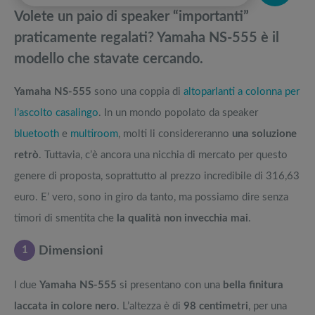
pedane vibranti
Volete un paio di speaker “importanti”
Migliore tastiera pianoforte Yamaha: prezzi e modelli
Migliori smart TV in offerta Black Friday: da NON PERDERE
praticamente regalati? Yamaha NS-555 è il
modello che stavate cercando.
Migliori soundbar del 2019: Quale comprare, la guida completa
Offerte robot aspirapolvere da non perdere nella Black Friday Week
Yamaha NS-555
sono una coppia di
altoparlanti a colonna per
Pianoforte digitale Yamaha VS Casio: sfida a colpi di note
Tavola SUP prezzo: i migliori Stand Up Paddle gonfiabili dell’anno
l’ascolto casalingo
. In un mondo popolato da speaker
bluetooth
e
multiroom
, molti li considereranno
una soluzione
retrò
. Tuttavia, c’è ancora una nicchia di mercato per questo
genere di proposta, soprattutto al prezzo incredibile di 316,63
euro. E’ vero, sono in giro da tanto, ma possiamo dire senza
timori di smentita che
la qualità non invecchia mai
.
1
Dimensioni
I due
Yamaha NS-555
si presentano con una
bella
finitura
laccata in colore nero
. L’altezza è di
98 centimetri
, per una