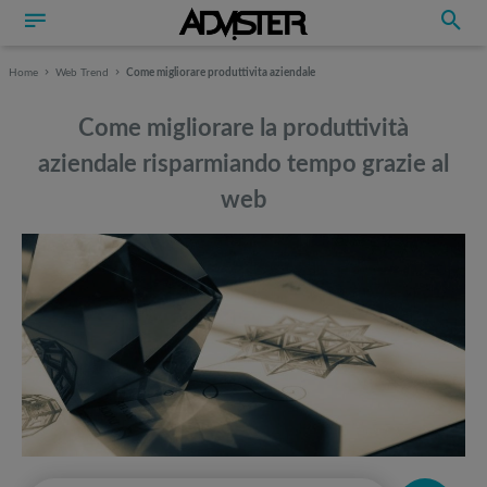
Home
Web Trend
Come migliorare produttivita aziendale
Come migliorare la produttività
aziendale risparmiando tempo grazie al
web
Può interessarti anche
Può interessarti anche