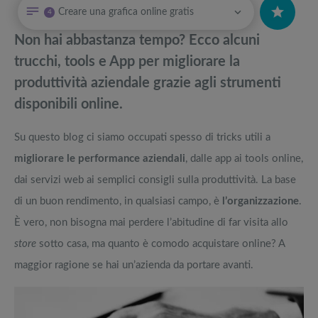
Creare una grafica online gratis
4
Cyber Monday: Cos’è e come funziona il giorno di sconti post Black
Attrezzi sportivi a metà prezzo Black Friday: Tapis roulant, cyclette,
Friday
pedane vibranti
Non hai abbastanza tempo? Ecco alcuni
Migliori vibratori Smart : il Rabbit domina incontrastato
Migliori smart TV in offerta Black Friday: da NON PERDERE
trucchi, tools e App per migliorare la
produttività aziendale grazie agli strumenti
Incuriosito dagli smart glasses? La guida sugli occhiali intelligenti
Offerte robot aspirapolvere da non perdere nella Black Friday Week
disponibili online.
Corso Seo: imparare a posizionarsi su Google
Tavola SUP prezzo: i migliori Stand Up Paddle gonfiabili dell’anno
Su questo blog ci siamo occupati spesso di tricks utili a
migliorare le performance aziendali
, dalle app ai tools online,
dai servizi web ai semplici consigli sulla produttività. La base
di un buon rendimento, in qualsiasi campo, è
l’organizzazione
.
È vero, non bisogna mai perdere l’abitudine di far visita allo
store
sotto casa, ma quanto è comodo acquistare online? A
maggior ragione se hai un’azienda da portare avanti.