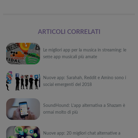
ARTICOLI CORRELATI
Le migliori app per la musica in streaming: le
sette app musicali più amate
Può
Nuove app: Sarahah, Reddit e Amino sono i
interessarti anche
social emergenti del 2018
Attrezzi
sportivi a
Può
metà prezzo
Migliori smart
Black Friday:
SoundHound: L’app alternativa a Shazam è
interessarti anche
TV in offerta
Tapis roulant,
ormai molto di più
Black Friday:
cyclette,
Attrezzi
Offerte robot
da NON
pedane
sportivi a
Può
aspirapolvere
PERDERE
vibranti
metà prezzo
da non
Migliori smart
Black Friday:
Nuove app: 20 migliori chat alternative a
interessarti anche
Tavola SUP
perdere nella