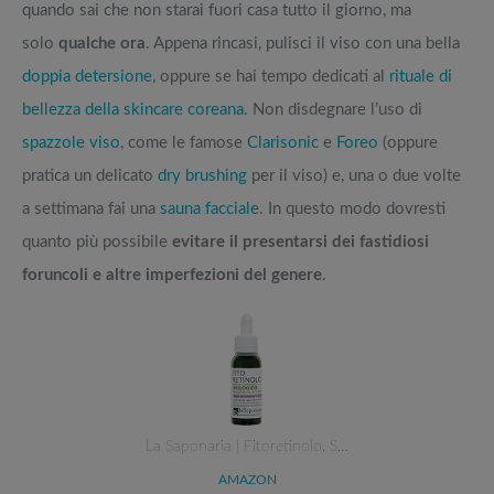
quando sai che non starai fuori casa tutto il giorno, ma
solo
qualche ora
. Appena rincasi, pulisci il viso con una bella
doppia detersione
, oppure se hai tempo dedicati al
rituale di
bellezza della skincare coreana
. Non disdegnare l’uso di
spazzole viso
, come le famose
Clarisonic
e
Foreo
(oppure
pratica un delicato
dry brushing
per il viso) e, una o due volte
a settimana fai una
sauna facciale
. In questo modo dovresti
quanto più possibile
evitare il presentarsi dei fastidiosi
foruncoli e altre imperfezioni del genere
.
La Saponaria | Fitoretinolo, S…
AMAZON