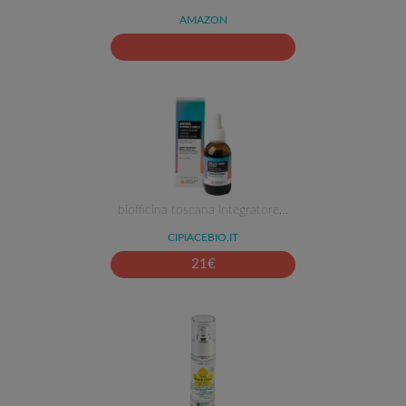
AMAZON
biofficina toscana Integratore…
CIPIACEBIO.IT
21
€