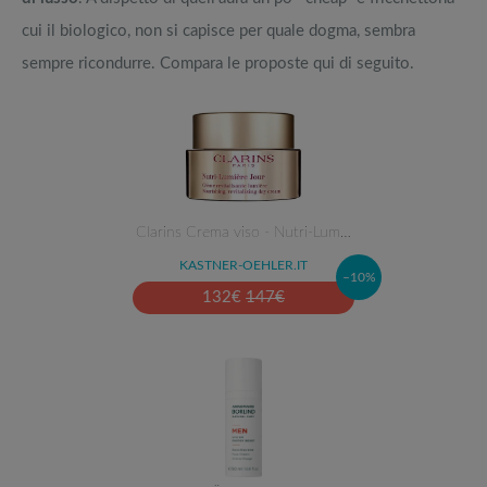
cui il biologico, non si capisce per quale dogma, sembra
sempre ricondurre. Compara le proposte qui di seguito.
Clarins Crema viso - Nutri-Lum…
KASTNER-OEHLER.IT
–10%
132
€
147
€