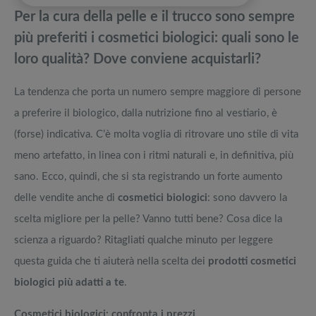
pedane vibranti
Per la cura della pelle e il trucco sono sempre
Crema viso con protezione solare: quale scegliere
Migliori smart TV in offerta Black Friday: da NON PERDERE
più preferiti i cosmetici biologici: quali sono le
loro qualità? Dove conviene acquistarli?
Tutto sulla doppia detersione: tecnica, benefici e prodotti migliori
Offerte robot aspirapolvere da non perdere nella Black Friday Week
La tendenza che porta un numero sempre maggiore di persone
Postazione make up: lo specchio con luci tra i regali originali per lei
Tavola SUP prezzo: i migliori Stand Up Paddle gonfiabili dell’anno
a preferire il biologico, dalla nutrizione fino al vestiario, è
(forse) indicativa. C’è molta voglia di ritrovare uno stile di vita
meno artefatto, in linea con i ritmi naturali e, in definitiva, più
sano. Ecco, quindi, che si sta registrando un forte aumento
delle vendite anche di
cosmetici biologici
: sono davvero la
scelta migliore per la pelle? Vanno tutti bene? Cosa dice la
scienza a riguardo? Ritagliati qualche minuto per leggere
questa guida che ti aiuterà nella scelta dei
prodotti cosmetici
biologici più adatti a te
.
Cosmetici biologici: confronta i prezzi