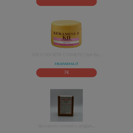
SOCO-SOCIETA' COSMETICI SpA Ke…
MEAFARMA.IT
7
€
laboratorio cosmetico artigian…