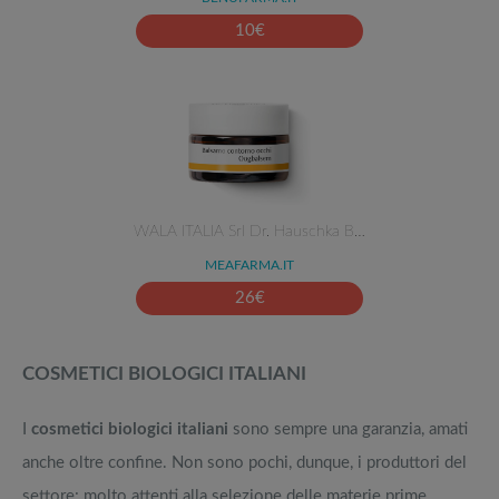
10
€
WALA ITALIA Srl Dr. Hauschka B…
MEAFARMA.IT
26
€
COSMETICI BIOLOGICI ITALIANI
I
cosmetici biologici italiani
sono sempre una garanzia, amati
anche oltre confine. Non sono pochi, dunque, i produttori del
settore: molto attenti alla selezione delle materie prime,