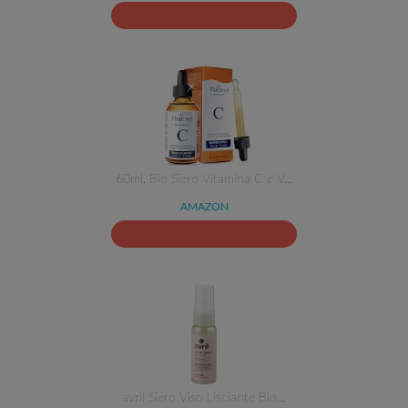
60ml. Bio Siero Vitamina C e V…
AMAZON
avril Siero Viso Lisciante Bio…