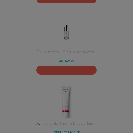
Dr.Hauschka - Tintura abbronza…
AMAZON
Dr. Hauschka Crema Doccia Limo…
BENUFARMA.IT