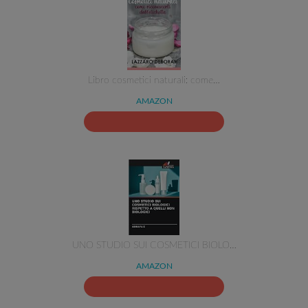
Libro cosmetici naturali: come…
AMAZON
UNO STUDIO SUI COSMETICI BIOLO…
AMAZON