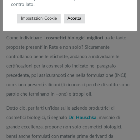
controllato.
marketplace Web.
Impostazioni Cookie
Accetta
AZIENDE PRODUTTRICI DI COSMETICI BIOLOGICI
Come individuare i
cosmetici biologici migliori
tra le tante
proposte presenti in Rete e non solo? Sicuramente
controllando bene le etichette, andando a individuare le
certificazioni per la cosmesi bio indicate nel paragrafo
precedente, poi assicurandoti che nella formulazione (INCI)
non siano presenti siliconi (li riconosci perché di solito sono
parole che terminano in –one) e troppi oli.
Detto ciò, per farti un’idea sulle aziende produttrici di
cosmetici biologici, ti segnalo
Dr. Hauschka
, marchio di
grande eccellenza, propone non solo cosmetici biologici,
bensì anche formulati con materie prime derivanti da