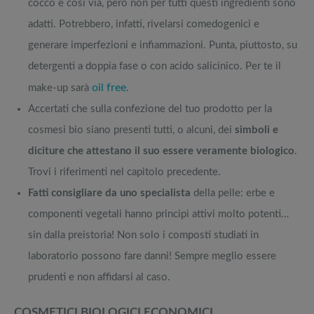
cocco e così via, però non per tutti questi ingredienti sono
adatti. Potrebbero, infatti, rivelarsi comedogenici e
generare imperfezioni e infiammazioni. Punta, piuttosto, su
detergenti a doppia fase o con acido salicinico. Per te il
oil free
make-up sarà
.
Accertati che sulla confezione del tuo prodotto per la
cosmesi bio siano presenti tutti, o alcuni, dei
simboli e
diciture che attestano il suo essere veramente biologico
.
Trovi i riferimenti nel capitolo precedente.
Fatti consigliare da uno specialista
della pelle: erbe e
componenti vegetali hanno principi attivi molto potenti…
sin dalla preistoria! Non solo i composti studiati in
laboratorio possono fare danni! Sempre meglio essere
prudenti e non affidarsi al caso.
COSMETICI BIOLOGICI ECONOMICI