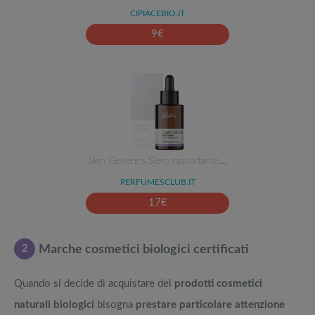
CIPIACEBIO.IT
9
€
Skin Generics Siero rassodante…
PERFUMESCLUB.IT
17
€
2
Marche cosmetici biologici certificati
Quando si decide di acquistare dei
prodotti cosmetici
naturali biologici
bisogna
prestare particolare attenzione