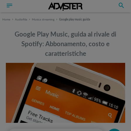
Home
Audiofilia
Musica streaming
Google play music guida
Google Play Music, guida al rivale di
Spotify: Abbonamento, costo e
caratteristiche
Può interessarti anche
Può interessarti anche