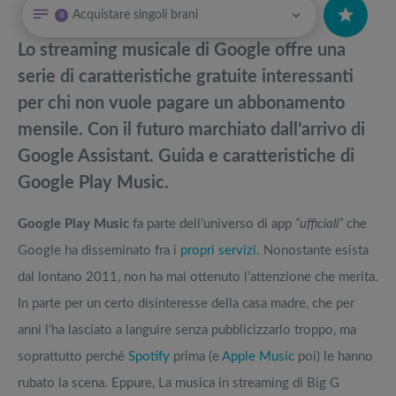
Acquistare singoli brani
8
La guida definitiva sui servizi di musica in streaming in alta qualità
Attrezzi sportivi a metà prezzo Black Friday: Tapis roulant, cyclette,
pedane vibranti
Lo streaming musicale di Google offre una
Tidal HiFi: Come funziona la modalità Master MQA, musica streaming
Migliori smart TV in offerta Black Friday: da NON PERDERE
serie di caratteristiche gratuite interessanti
in alta fedeltà
per chi non vuole pagare un abbonamento
Musica streaming: Spotify, guida ai segreti del servizio più popolare
Offerte robot aspirapolvere da non perdere nella Black Friday Week
mensile. Con il futuro marchiato dall’arrivo di
Google Assistant. Guida e caratteristiche di
Amazon Music Unlimited: le migliori playlist e radio del catalogo pop,
Tavola SUP prezzo: i migliori Stand Up Paddle gonfiabili dell’anno
rock e dance
Google Play Music.
Google Play Music
fa parte dell’universo di app
“ufficiali”
che
Google ha disseminato fra i
propri servizi
. Nonostante esista
dal lontano 2011, non ha mai ottenuto l’attenzione che merita.
In parte per un certo disinteresse della casa madre, che per
anni l’ha lasciato a languire senza pubblicizzarlo troppo, ma
soprattutto perché
Spotify
prima (e
Apple Music
poi) le hanno
rubato la scena. Eppure, La musica in streaming di Big G