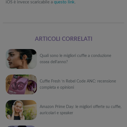
iOS è invece scaricabile a
questo link
.
ARTICOLI CORRELATI
Quali sono le migliori cuffie a conduzione
ossea dell’anno?
Può
Cuffie Fresh ‘n Rebel Code ANC: recensione
interessarti anche
completa e opinioni
Attrezzi
sportivi a
Può
metà prezzo
Migliori smart
Black Friday:
Amazon Prime Day: le migliori offerte su cuffie,
interessarti anche
TV in offerta
Tapis roulant,
auricolari e speaker
Black Friday:
cyclette,
Attrezzi
Offerte robot
da NON
pedane
sportivi a
Può
aspirapolvere
PERDERE