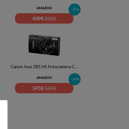
AMAZON
–47%
449
€
852€
Canon Ixus 285 HS Fotocamera C…
AMAZON
–36%
341
€
529€