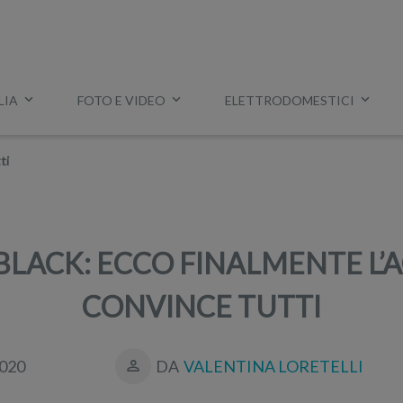
LIA
FOTO E VIDEO
ELETTRODOMESTICI
Esempio:
miglior tv
,
lavatrice slim
,
aspirapolvere Dyson
, ec
ti
BLACK: ECCO FINALMENTE L’
CONVINCE TUTTI
020
DA
VALENTINA LORETELLI