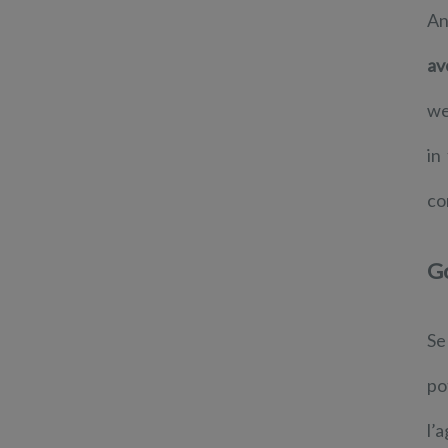
An
av
we
in
co
G
Se
po
l’