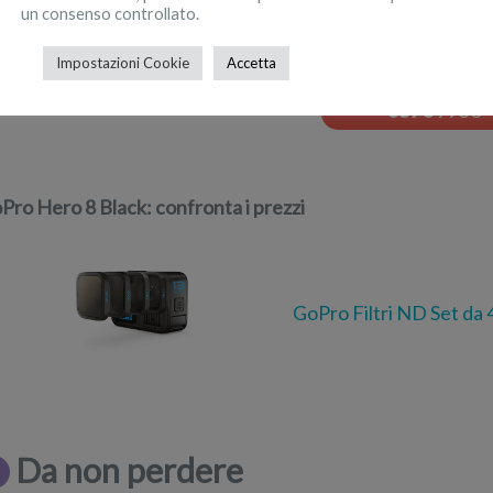
un consenso controllato.
Canon EOS 250D + EF-S 
Impostazioni Cookie
Accetta
AMAZON
659
€
993€
Pro Hero 8 Black: confronta i prezzi
GoPro Filtri ND Set da 
Da non perdere