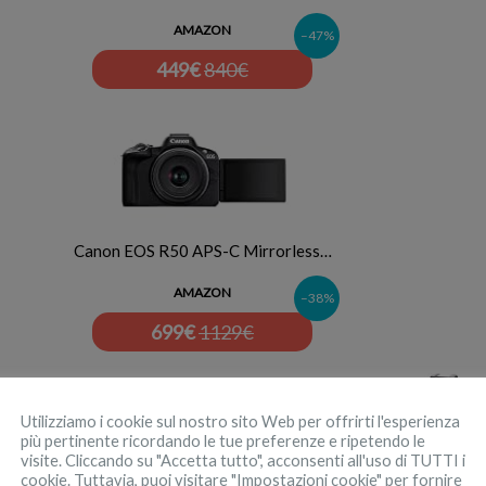
AMAZON
–47%
449
€
840€
Canon EOS R50 APS-C Mirrorless…
AMAZON
–38%
699
€
1129€
Utilizziamo i cookie sul nostro sito Web per offrirti l'esperienza
più pertinente ricordando le tue preferenze e ripetendo le
visite. Cliccando su "Accetta tutto", acconsenti all'uso di TUTTI i
cookie. Tuttavia, puoi visitare "Impostazioni cookie" per fornire