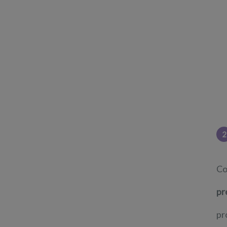
2
Co
pr
pr