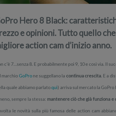
oPro Hero 8 Black: caratteristic
rezzo e opinioni. Tutto quello che
igliore action cam d’inizio anno.
n c’è 7…senza 8. E probabilmente poi 9, 10 e così via. Il su
l marchio
GoPro
ne suggellano la
continua crescita
. E a d
ella quale abbiamo parlato
qui
) arriva sul mercato la GoPro 
meno, sempre la stessa:
mantenere ciò che già funziona e c
avolta le novità sulla più famosa delle action cam abbi