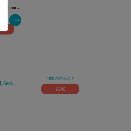
18-55mm …
–34%
MEDIAWORLD.IT
4, Seri…
62
€