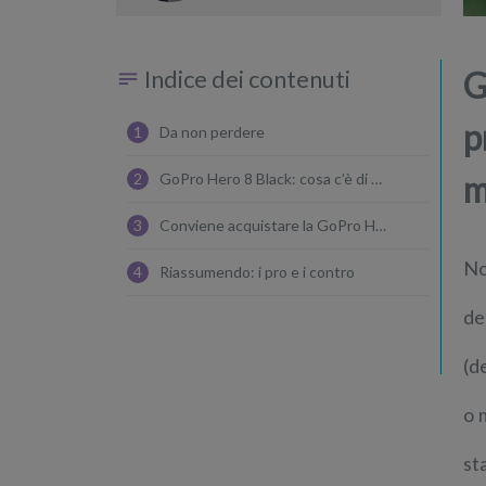
Indice dei contenuti
G
p
1
Da non perdere
m
2
GoPro Hero 8 Black: cosa c’è di nuovo?
3
Conviene acquistare la GoPro Hero 8 Black?
No
4
Riassumendo: i pro e i contro
de
(d
o 
st