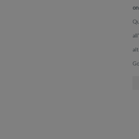
on
Qu
al
al
Go