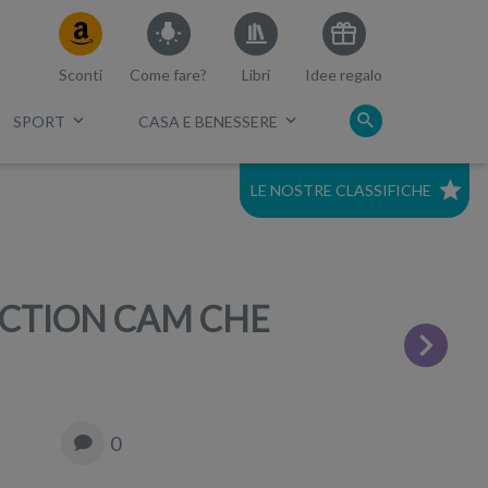
Sconti
Come fare?
Libri
Idee regalo
SPORT
CASA E BENESSERE
LE NOSTRE CLASSIFICHE
c.
Migliori mirrorless 2021
Migliore Full Frame economica
ACTION CAM CHE
Migliori Nikon 2023
Migliori reflex 2023
0
Top 5 compatte economiche