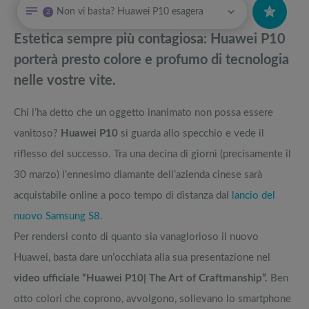
Non vi basta? Huawei P10 esagera
2
Cyber Monday: Cos’è e come funziona il giorno di sconti post Black
Attrezzi sportivi a metà prezzo Black Friday: Tapis roulant, cyclette,
Friday
pedane vibranti
Estetica sempre più contagiosa: Huawei P10
Migliori vibratori Smart : il Rabbit domina incontrastato
Migliori smart TV in offerta Black Friday: da NON PERDERE
porterà presto colore e profumo di tecnologia
nelle vostre vite.
Incuriosito dagli smart glasses? La guida sugli occhiali intelligenti
Offerte robot aspirapolvere da non perdere nella Black Friday Week
Chi l’ha detto che un oggetto inanimato non possa essere
Corso Seo: imparare a posizionarsi su Google
Tavola SUP prezzo: i migliori Stand Up Paddle gonfiabili dell’anno
vanitoso?
Huawei P10
si guarda allo specchio e vede il
riflesso del successo. Tra una decina di giorni (precisamente il
30 marzo) l’ennesimo diamante dell’azienda cinese sarà
acquistabile online a poco tempo di distanza dal
lancio del
nuovo Samsung S8
.
Per rendersi conto di quanto sia vanaglorioso il nuovo
Huawei, basta dare un’occhiata alla sua presentazione nel
video ufficiale “Huawei P10| The Art of Craftmanship”.
Ben
otto colori che coprono, avvolgono, sollevano lo smartphone