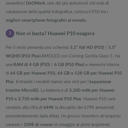
lavandino!
DxOMark
, uno dei più autorevoli siti web di
valutazione della qualità fotografica, colloca il P10 tra i
migliori smartphone fotografici al mondo
.
2
Non vi basta? Huawei P10 esagera
Per il resto presenta uno schermo
5,1” full HD (P10)
/
5,5”
WQHD (P10 Plus)
AMOLED con Corning Gorilla Glass 5. Ha
una
RAM di 4 GB (P10)
/
6 GB (P10 Plus)
e memoria interna
di
64 GB per Huawei P10, 64 GB o 128 GB per Huawei P10
Plus
. Entrambi i modelli hanno uno slot per l’
espansione
tramite MicroSD
. La batteria è di
3.200 mAh per Huawei
P10 e 3.750 mAh per Huawei P10 Plus
. Huawei P10 sarà
venduto alla cifra di
649€
(a discapito dei 679€ annunciati
precedentemente dalla ditta). Un grosso incentivo all’acquisto
saranno i
100€ di voucer
in omaggio ai primi acquirenti.