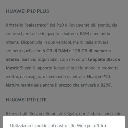
HUAWEI P10 PLUS
Il
fratello “palestrato”
del P10 è lievemente più grande, sia
come schermo che in quanto a batteria, RAM e memoria
interna. Disponibile in due versioni, ma in Italia arriverà
soltanto quella con
6 GB di RAM e 128 GB di memoria
interna
. Saranno acquistabili solo nei colori
Graphite Black e
Mystic Silver
. Il rapporto focale di questo modello promette,
inoltre, una maggiore luminosità rispetto al Huawei P10.
Naturalmente sale anche il prezzo che arriverà a 829€
.
HUAWEI P10 LITE
Il terzo fratellino, quello un po’ sfigato, non è stato annunciato
formalmente, ma sappiamo con certezza che arriverà sul
Utilizziamo i cookie sul nostro sito Web per offrirti