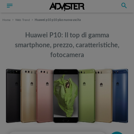
Home
Web Trend
Huawei p10 p10 plus nuova uscita
Huawei P10: Il top di gamma
smartphone, prezzo, caratteristiche,
fotocamera
Può interessarti anche
Può interessarti anche