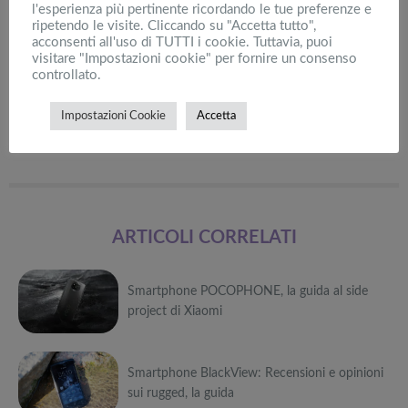
l'esperienza più pertinente ricordando le tue preferenze e
mercato italiano verso
metà aprile
.
Seguiteci per scoprire
ripetendo le visite. Cliccando su "Accetta tutto",
tutte le novità
che avremo da raccontarvi a tal proposito. Il
acconsenti all'uso di TUTTI i cookie. Tuttavia, puoi
visitare "Impostazioni cookie" per fornire un consenso
suo
prezzo sarà di 349€.
Assolutamente onesto se
controllato.
consideriamo il crescente impegno e la costante ricerca
Impostazioni Cookie
Accetta
d’avanguardia dei produttori
Huawei
.
ARTICOLI CORRELATI
Smartphone POCOPHONE, la guida al side
project di Xiaomi
Può
Smartphone BlackView: Recensioni e opinioni
interessarti anche
sui rugged, la guida
Attrezzi