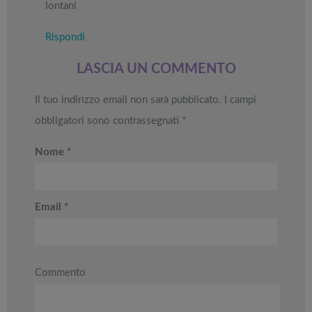
perdere nella
lontani
prezzo: i
Black Friday
migliori Stand
Week
Rispondi
Up Paddle
gonfiabili
dell’anno
LASCIA UN COMMENTO
Il tuo indirizzo email non sarà pubblicato.
I campi
obbligatori sono contrassegnati
*
Nome
*
Email
*
Commento