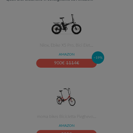
Nilox, Ebike X5 Pro, Bici Elet…
AMAZON
–19%
900
€
1114
€
moma bikes Bicicletta Pieghevo…
AMAZON