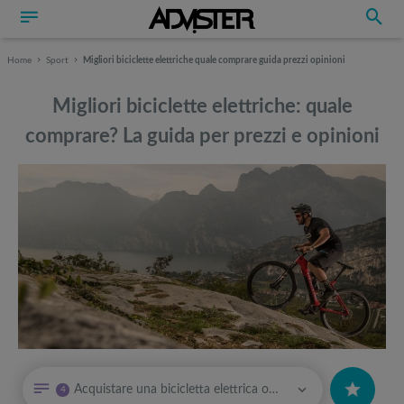
Home
Sport
Migliori biciclette elettriche quale comprare guida prezzi opinioni
Migliori biciclette elettriche: quale
comprare? La guida per prezzi e opinioni
Può interessarti anche
Può interessarti anche
Acquistare una bicicletta elettrica online: a cosa fare attenzione?
4
Tavola SUP prezzo: i migliori Stand Up Paddle gonfiabili dell’anno
Attrezzi sportivi a metà prezzo Black Friday: Tapis roulant, cyclette,