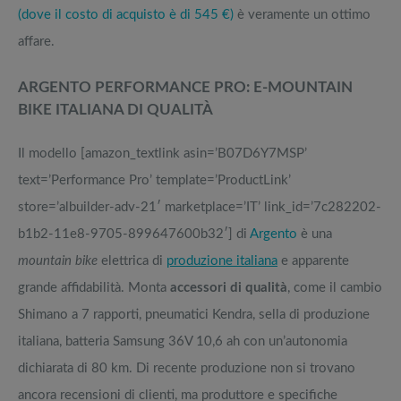
(dove il costo di acquisto è di 545 €)
è veramente un ottimo
affare.
ARGENTO PERFORMANCE PRO: E-MOUNTAIN
BIKE ITALIANA DI QUALITÀ
Il modello [amazon_textlink asin=’B07D6Y7MSP’
text=’Performance Pro’ template=’ProductLink’
store=’albuilder-adv-21′ marketplace=’IT’ link_id=’7c282202-
b1b2-11e8-9705-899647600b32′] di
Argento
è una
mountain bike
elettrica di
produzione italiana
e apparente
grande affidabilità. Monta
accessori di qualità
, come il cambio
Shimano a 7 rapporti, pneumatici Kendra, sella di produzione
italiana, batteria Samsung 36V 10,6 ah con un’autonomia
dichiarata di 80 km. Di recente produzione non si trovano
ancora recensioni di clienti, ma produttore e specifiche