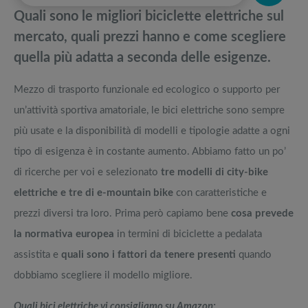
pedane vibranti
Quali sono le migliori biciclette elettriche sul
Migliori maschere da sci: Bollé, Oakley, POC, Shred, Zionor
Migliori smart TV in offerta Black Friday: da NON PERDERE
mercato, quali prezzi hanno e come scegliere
quella più adatta a seconda delle esigenze.
Giacche The North Face: Come vestono? La guida completa ai modelli
Offerte robot aspirapolvere da non perdere nella Black Friday Week
Mezzo di trasporto funzionale ed ecologico o supporto per
Idee regalo per chi viaggia: I prodotti utili da comprare, la guida
Tavola SUP prezzo: i migliori Stand Up Paddle gonfiabili dell’anno
un’attività sportiva amatoriale, le bici elettriche sono sempre
più usate e la disponibilità di modelli e tipologie adatte a ogni
tipo di esigenza è in costante aumento. Abbiamo fatto un po’
di ricerche per voi e selezionato
tre modelli di city-bike
elettriche e tre di e-mountain bike
con caratteristiche e
prezzi diversi tra loro. Prima però capiamo bene
cosa prevede
la normativa europea
in termini di biciclette a pedalata
assistita e
quali sono i fattori da tenere presenti
quando
dobbiamo scegliere il modello migliore.
Quali bici elettriche vi consigliamo su Amazon: