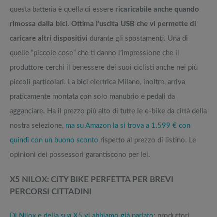
questa batteria è quella di essere
ricaricabile anche quando
rimossa dalla bici. Ottima
l’uscita USB che vi permette di
caricare altri dispositivi
durante gli spostamenti. Una di
quelle “piccole cose” che ti danno l’impressione che il
produttore cerchi il benessere dei suoi ciclisti anche nei più
piccoli particolari. La bici elettrica Milano, inoltre, arriva
praticamente montata con solo manubrio e pedali da
agganciare. Ha il prezzo più alto di tutte le e-bike da città della
nostra selezione,
ma su Amazon la si trova a 1.599 € con
quindi con un buono sconto
rispetto al prezzo di listino. Le
opinioni dei possessori garantiscono per lei.
X5 NILOX: CITY BIKE PERFETTA PER BREVI
PERCORSI CITTADINI
Di Nilox e della sua X5 vi abbiamo già parlato
: produttori