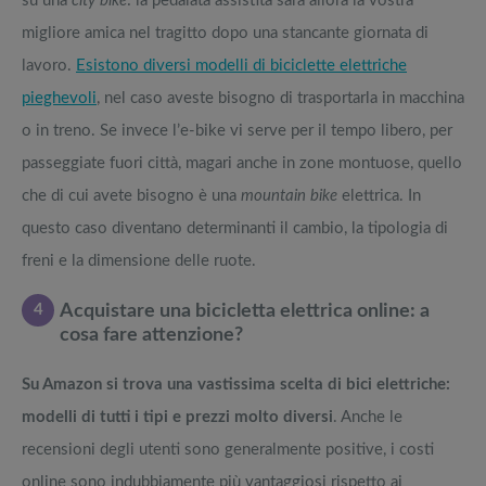
su una
city bike
: la pedalata assistita sarà allora la vostra
migliore amica nel tragitto dopo una stancante giornata di
lavoro.
Esistono diversi modelli di biciclette elettriche
pieghevoli
, nel caso aveste bisogno di trasportarla in macchina
o in treno. Se invece l’e-bike vi serve per il tempo libero, per
passeggiate fuori città, magari anche in zone montuose, quello
che di cui avete bisogno è una
mountain bike
elettrica. In
questo caso diventano determinanti il cambio, la tipologia di
freni e la dimensione delle ruote.
4
Acquistare una bicicletta elettrica online: a
cosa fare attenzione?
Su Amazon si trova una vastissima scelta di bici elettriche:
modelli di tutti i tipi e prezzi molto diversi
. Anche le
recensioni degli utenti sono generalmente positive, i costi
online sono indubbiamente più vantaggiosi rispetto ai