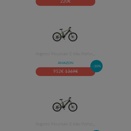
220
€
Argento Mountain E-bike Perfor…
AMAZON
–30%
952
€
1369
€
Argento Mountain E-bike Perfor…