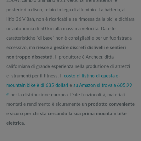
250W, cambio Shimano a 21 velocità, freni anteriori e
posteriori a disco, telaio in lega di alluminio. La batteria, al
litio 36 V 8ah, non è ricaricabile se rimossa dalla bici e dichiara
un’autonomia di 50 km alla massima velocità. Date le
caratteristiche “di base” non è consigliabile per un fuoristrada
eccessivo, ma
riesce a gestire discreti dislivelli e sentieri
non troppo dissestati
. Il produttore è Ancheer, ditta
californiana di grande esperienza nella produzione di attrezzi
e strumenti per il fitness. Il
costo di listino di questa e-
mountain bike è di 635 dollari
e
su Amazon si trova a 605,99
€
per la distribuzione europea. Date funzionalità, materiali
montati e rendimento è sicuramente
un prodotto conveniente
e sicuro per chi sta cercando la sua prima mountain bike
elettrica
.