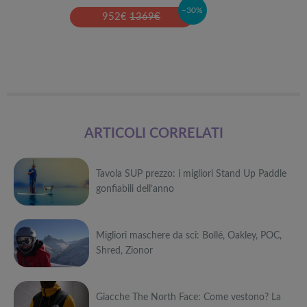
–30%
952
€
1369
€
ARTICOLI CORRELATI
Tavola SUP prezzo: i migliori Stand Up Paddle
gonfiabili dell’anno
Può
Migliori maschere da sci: Bollé, Oakley, POC,
interessarti anche
Shred, Zionor
Attrezzi
sportivi a
Può
metà prezzo
Migliori smart
Black Friday:
Giacche The North Face: Come vestono? La
interessarti anche