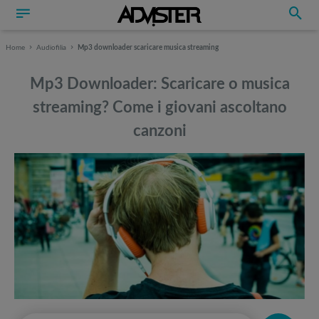
Home
Audiofilia
Mp3 downloader scaricare musica streaming
Mp3 Downloader: Scaricare o musica
streaming? Come i giovani ascoltano
canzoni
Può interessarti anche
Può interessarti anche