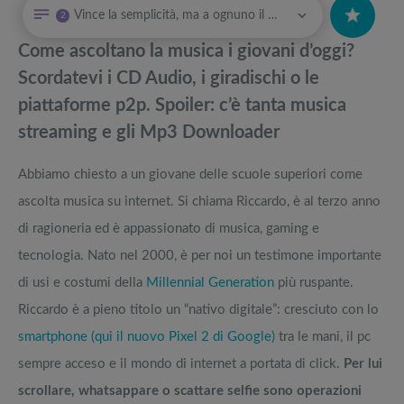
Vince la semplicità, ma a ognuno il suo
2
Quali sono le migliori cuffie a conduzione ossea dell'anno?
Attrezzi sportivi a metà prezzo Black Friday: Tapis roulant, cyclette,
pedane vibranti
Come ascoltano la musica i giovani d’oggi?
Cuffie Fresh ‘n Rebel Code ANC: recensione completa e opinioni
Migliori smart TV in offerta Black Friday: da NON PERDERE
Scordatevi i CD Audio, i giradischi o le
piattaforme p2p. Spoiler: c’è tanta musica
Amazon Prime Day: le migliori offerte su cuffie, auricolari e speaker
Offerte robot aspirapolvere da non perdere nella Black Friday Week
streaming e gli Mp3 Downloader
Come fare un podcast. Dall’attrezzatura per podcast alle piattaforme
Tavola SUP prezzo: i migliori Stand Up Paddle gonfiabili dell’anno
Abbiamo chiesto a un giovane delle scuole superiori come
utili
ascolta musica su internet. Si chiama Riccardo, è al terzo anno
di ragioneria ed è appassionato di musica, gaming e
tecnologia. Nato nel 2000, è per noi un testimone importante
di usi e costumi della
Millennial Generation
più ruspante.
Riccardo è a pieno titolo un “nativo digitale”: cresciuto con lo
smartphone (qui il nuovo Pixel 2 di Google)
tra le mani, il pc
sempre acceso e il mondo di internet a portata di click.
Per lui
scrollare, whatsappare o scattare selfie sono operazioni