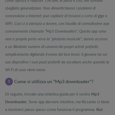
come Spotify e Napster. Che dire, in parte è così, ma sarebbe
sbagliato generalizzare. Non dimentichiamo i problemi di
connessione a internet: può capitare di trovarsi a corto di giga o
WiFi. Così ci si attrezza a dovere, con l’ausilio di comodissime app
comunemente chiamate “Mp3 Downloaders”. Queste app sono
vere e proprie porte verso la “pirateria musicale”; danno accesso
a un illimitato numero di canzoni dei propri artisti preferiti,
semplicemente digitando il nome dei loro brani. Il giovane ha sul
suo dispositivo i suoi pezzi preferiti da ascoltare anche quando la
Wi-Fi di casa viene meno.
1
Come si utilizza un “Mp3 downloader”?
Di seguito, trovate una sintetica guida per il vostro
Mp3
Downloader
. Sono app davvero intuitive, ma Riccardo ci tiene
a mostrarci passo-passo come funziona il programma.
Noi