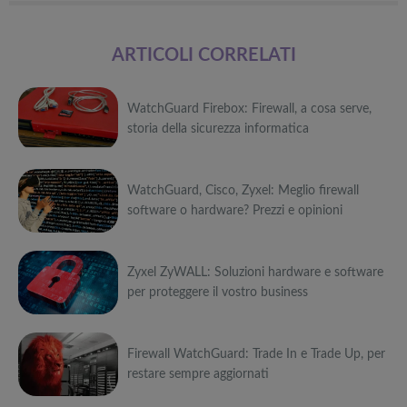
ARTICOLI CORRELATI
WatchGuard Firebox: Firewall, a cosa serve,
storia della sicurezza informatica
Può
WatchGuard, Cisco, Zyxel: Meglio firewall
interessarti anche
software o hardware? Prezzi e opinioni
Attrezzi
sportivi a
Può
metà prezzo
Migliori smart
Black Friday:
Zyxel ZyWALL: Soluzioni hardware e software
interessarti anche
TV in offerta
Tapis roulant,
per proteggere il vostro business
Black Friday:
cyclette,
Attrezzi
Offerte robot
da NON
pedane
sportivi a
Può
aspirapolvere
PERDERE
vibranti
metà prezzo
da non
Migliori smart
Black Friday:
Firewall WatchGuard: Trade In e Trade Up, per
interessarti anche
Tavola SUP
perdere nella
TV in offerta
Tapis roulant,
restare sempre aggiornati
prezzo: i
Black Friday
Black Friday:
cyclette,
Attrezzi
migliori Stand
Week
Offerte robot
da NON
pedane
sportivi a