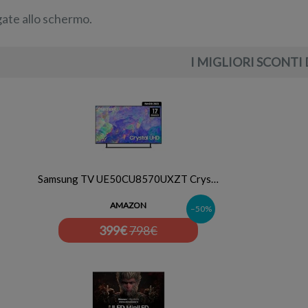
gate allo schermo.
I MIGLIORI SCONTI 
Samsung TV UE50CU8570UXZT Crys…
AMAZON
–50%
399
€
798€