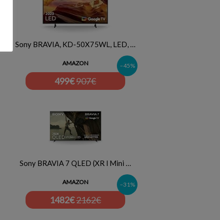
Sony BRAVIA, KD-50X75WL, LED, …
AMAZON
–45%
499
€
907€
Sony BRAVIA 7 QLED (XR l Mini …
AMAZON
–31%
1482
€
2162€