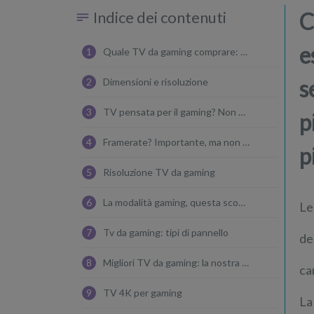
Indice dei contenuti
C
e
1
Quale TV da gaming comprare: dilemma di non facile soluzione
s
2
Dimensioni e risoluzione
3
TV pensata per il gaming? Non necessariamente ideale per i film
p
4
Framerate? Importante, ma non sottovalutate la qualità dell'immagine
p
5
Risoluzione TV da gaming
6
La modalità gaming, questa sconosciuta
L
7
Tv da gaming: tipi di pannello
de
8
Migliori TV da gaming: la nostra lista
ca
9
TV 4K per gaming
La