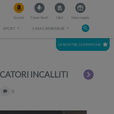
Sconti
Come fare?
Libri
Idee regalo
SPORT
CASA E BENESSERE
LE NOSTRE CLASSIFICHE
c.
Migliore lavatrice 2023
Migliori TV 70 pollici 4K
OCATORI INCALLITI
Miglior TV curvo
0