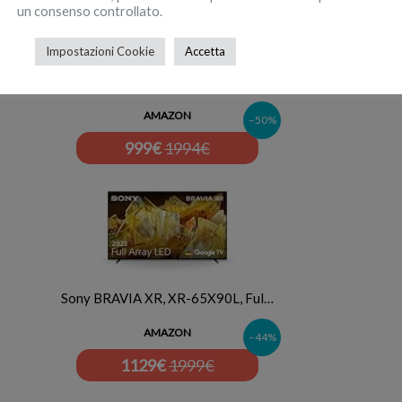
un consenso controllato.
Impostazioni Cookie
Accetta
Philips Ambilight 55OLED769 4K…
AMAZON
–50%
999
€
1994€
Sony BRAVIA XR, XR-65X90L, Ful…
AMAZON
–44%
1129
€
1999€