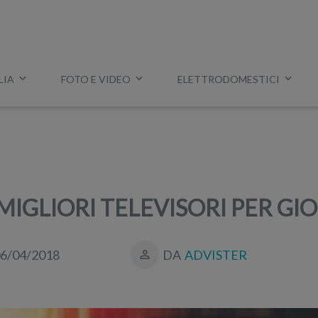
LIA
FOTO E VIDEO
ELETTRODOMESTICI
Esempio:
miglior tv
,
lavatrice slim
,
aspirapolvere Dyson
, ec
MIGLIORI TELEVISORI PER GI
6/04/2018
DA
ADVISTER