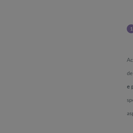
1
Ac
de
e 
sp
as