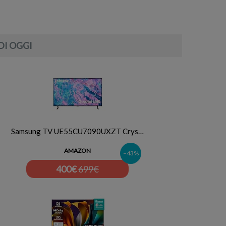
DI OGGI
Samsung TV UE55CU7090UXZT Crys…
AMAZON
–43%
400
€
699€