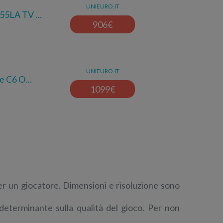
UNIEURO.IT
55LA TV …
906
€
UNIEURO.IT
ie C6 O…
1099
€
per un giocatore. Dimensioni e risoluzione sono
 determinante sulla qualità del gioco. Per non