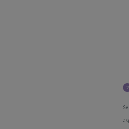
2
Se
as