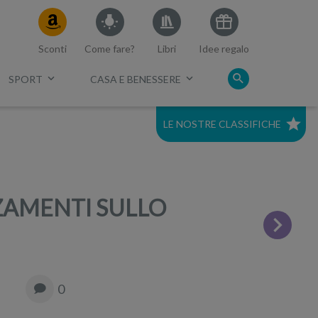
Sconti
Come fare?
Libri
Idee regalo
SPORT
CASA E BENESSERE
LE NOSTRE CLASSIFICHE
c.
Migliori mirrorless 2021
Migliore Full Frame economica
ZZAMENTI SULLO
Miglior tv 75 pollici
Migliori smart tv 60
0
Migliori tv 40