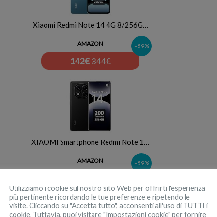
Xiaomi Redmi Note 14 4G 8/256G…
AMAZON
–59%
142
€
344€
XIAOMI Smartphone Redmi Note 1…
AMAZON
–59%
189
€
455€
Utilizziamo i cookie sul nostro sito Web per offrirti l'esperienza
più pertinente ricordando le tue preferenze e ripetendo le
visite. Cliccando su "Accetta tutto", acconsenti all'uso di TUTTI i
cookie. Tuttavia, puoi visitare "Impostazioni cookie" per fornire