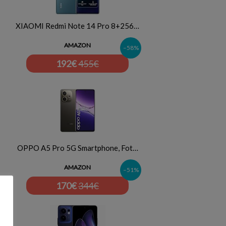
XIAOMI Redmi Note 14 Pro 8+256…
AMAZON
–58%
192
€
455€
OPPO A5 Pro 5G Smartphone, Fot…
AMAZON
–51%
170
€
344€