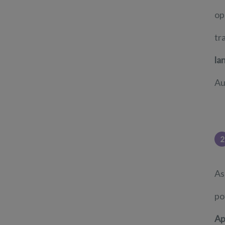
op
tr
la
Au
2
As
po
Ap