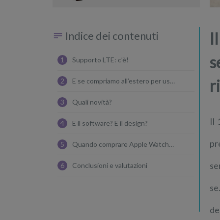
Indice dei contenuti
I
s
1
Supporto LTE: c’è!
r
2
E se compriamo all’estero per usare in Italia?
3
Quali novità?
Il
4
E il software? E il design?
pr
5
Quando comprare Apple Watch serie 3?
se
6
Conclusioni e valutazioni
se
de