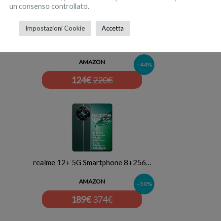
un consenso controllato.
Impostazioni Cookie
Accetta
OPPO A40M 8+256GB 6.67" 4G Spa…
AMAZON
–44%
124
€
220€
realme 12+ 5G Smartphone 8+256…
AMAZON
–50%
189
€
374€