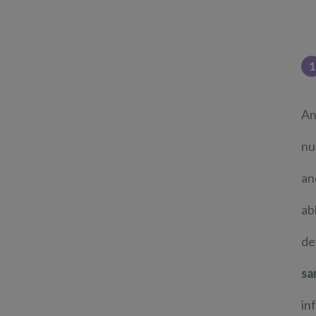
1
An
n
an
ab
de
sa
in