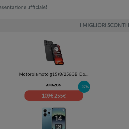
esentazione ufficiale!
I MIGLIORI SCONTI 
Motorola moto g15 (8/256GB, Do…
AMAZON
–57%
109
€
255€