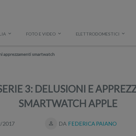
LIA
FOTO E VIDEO
ELETTRODOMESTICI
Esempio:
miglior tv
,
lavatrice slim
,
aspirapolvere Dyson
, ec
oni apprezzamenti smartwatch
ERIE 3: DELUSIONI E APPRE
SMARTWATCH APPLE
9/2017
DA
FEDERICA PAIANO