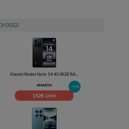
DI OGGI
Xiaomi Redmi Note 14 4G 8GB RA…
AMAZON
–59%
142
€
344€