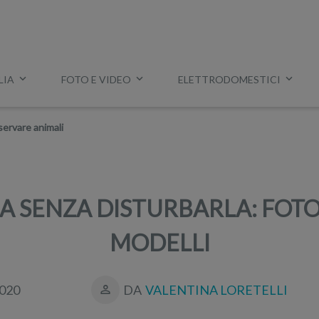
LIA
FOTO E VIDEO
ELETTRODOMESTICI
Esempio:
miglior tv
,
lavatrice slim
,
aspirapolvere Dyson
, ec
servare animali
A SENZA DISTURBARLA: FOTO
MODELLI
020
DA
VALENTINA LORETELLI