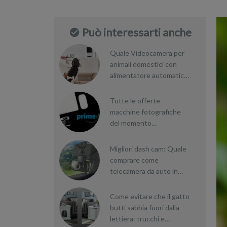
Può interessarti anche
Quale Videocamera per
animali domestici con
alimentatore automatico
scegliere?
Tutte le offerte
macchine fotografiche
del momento
[AGGIORNATO]
Migliori dash cam: Quale
comprare come
telecamera da auto in
sosta e in movimento
Come evitare che il gatto
butti sabbia fuori dalla
lettiera: trucchi e