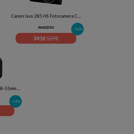
Canon Ixus 285 HS Fotocamera C…
AMAZON
–36%
341
€
529€
18-55mm …
–34%