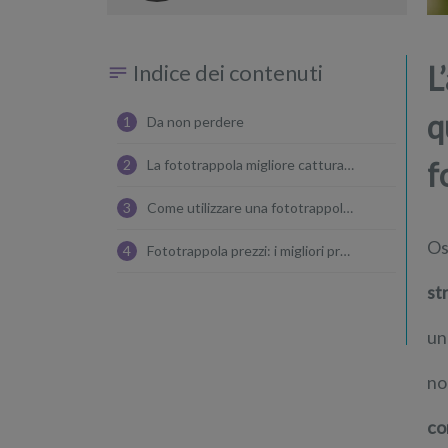
accessori utili
Indice dei contenuti
L
q
1
Da non perdere
f
2
La fototrappola migliore cattura solo immagini
3
Come utilizzare una fototrappola professionale
Os
4
Fototrappola prezzi: i migliori prodotti acquistabili sul web
st
un
no
co