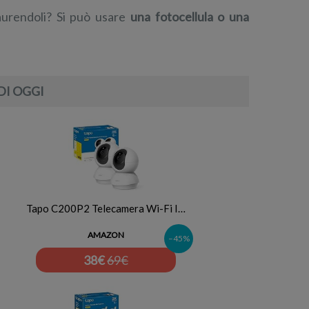
paurendoli? Si può usare
una fotocellula o una
DI OGGI
Tapo C200P2 Telecamera Wi-Fi I…
AMAZON
–45%
38
€
69€