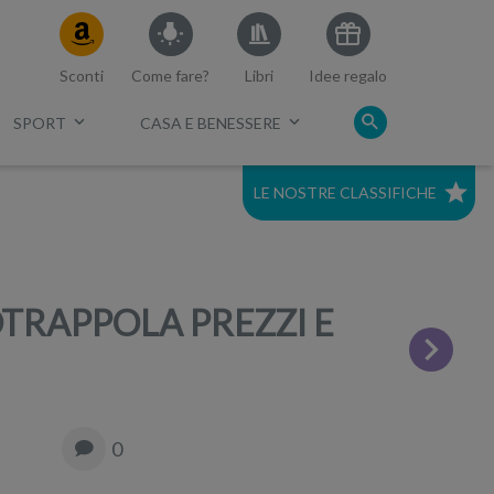
Sconti
Come fare?
Libri
Idee regalo
SPORT
CASA E BENESSERE
LE NOSTRE CLASSIFICHE
c.
Migliori mirrorless 2021
Migliore Full Frame economica
TRAPPOLA PREZZI E
Migliori Nikon 2023
Migliori reflex 2023
0
Top 5 compatte economiche