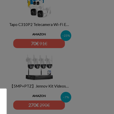
Tapo C310P2 Telecamera Wi-Fi E…
AMAZON
–23%
70
€
91€
【5MP+PTZ】Jennov Kit Videos…
AMAZON
–7%
270
€
290€