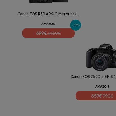
Canon EOS R50 APS-C Mirrorless…
AMAZON
–38%
699
€
1129€
Canon EOS 250D + EF-S 
AMAZON
659
€
993€