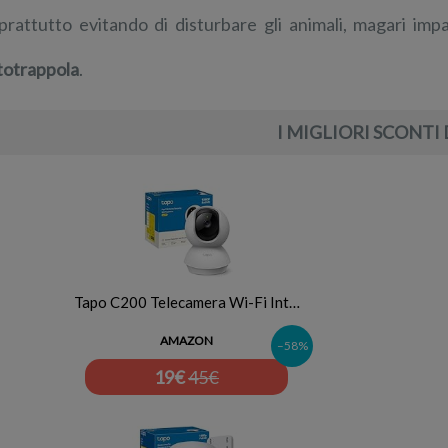
prattutto evitando di disturbare gli animali, magari im
totrappola
.
I MIGLIORI SCONTI 
Tapo C200 Telecamera Wi-Fi Int…
AMAZON
–58%
19
€
45€