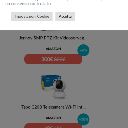
un consenso controllato.
Impostazioni Cookie
Accetta
Jennov 5MP PTZ Kit Videosorveg…
AMAZON
–6%
300
€
320€
Tapo C200 Telecamera Wi-Fi Int…
AMAZON
–58%