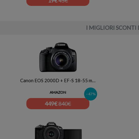
19
€
45€
I MIGLIORI SCONTI 
Canon EOS 2000D + EF-S 18-55 m…
AMAZON
–47%
449
€
840€