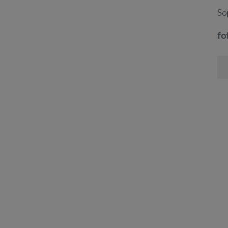
So
fo