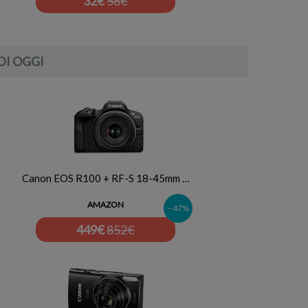
32
€
56€
DI OGGI
Canon EOS R100 + RF-S 18-45mm …
AMAZON
–47%
449
€
852€