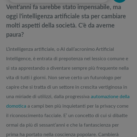
pedane vibranti
Vent’anni fa sarebbe stato impensabile, ma
Miglior monitor curvo gaming: la classifica dei bestseller
Migliori smart TV in offerta Black Friday: da NON PERDERE
oggi l’intelligenza artificiale sta per cambiare
molti aspetti della società. C’è da averne
Come scegliere un case per pc da gaming: I migliori per una postazione
Offerte robot aspirapolvere da non perdere nella Black Friday Week
paura?
che spacca
Quale tablet comprare? La guida ai migliori modelli 2022
Tavola SUP prezzo: i migliori Stand Up Paddle gonfiabili dell’anno
L’intelligenza artificiale, o AI dall’acronimo Artificial
Intelligence, è entrata di prepotenza nel lessico comune e
si sta apprestando a diventare sempre più frequente nella
vita di tutti i giorni. Non serve certo un futurologo per
capire che si tratta di un settore in crescita vertiginosa in
una miriade di utilizzi, dalla progressiva
automazione della
domotica
a campi ben più inquietanti per la privacy come
il riconoscimento facciale. E’ un concetto di cui si dibatte
ormai da più di sessant’anni e che la fantascienza per
prima ha portato nella coscienza popolare. Cambierà