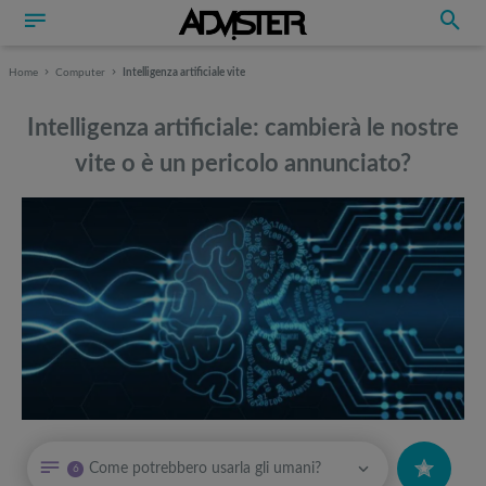
Home
Computer
Intelligenza artificiale vite
Intelligenza artificiale: cambierà le nostre
vite o è un pericolo annunciato?
Può interessarti anche
Può interessarti anche
Come potrebbero usarla gli umani?
6
Monitor per fotografia, il miglior schermo pc per chi comincia
Attrezzi sportivi a metà prezzo Black Friday: Tapis roulant, cyclette,