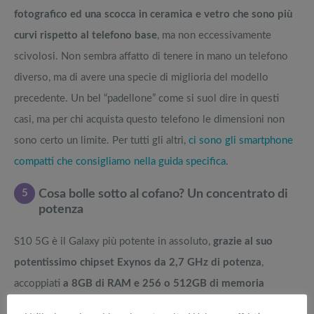
fotografico ed una scocca in ceramica e vetro che sono più
curvi rispetto al telefono base
, ma non eccessivamente
scivolosi. Non sembra affatto di tenere in mano un telefono
diverso, ma di avere una specie di miglioria del modello
precedente. Un bel “padellone” come si suol dire in questi
casi, ma per chi acquista questo telefono le dimensioni non
sono certo un limite. Per tutti gli altri,
ci sono gli smartphone
compatti che consigliamo nella guida specifica
.
5
Cosa bolle sotto al cofano? Un concentrato di
potenza
S10 5G è il Galaxy più potente in assoluto,
grazie al suo
potentissimo chipset Exynos da 2,7 GHz di potenza
,
accoppiati
a 8GB di RAM e 256 o 512GB di memoria
interna
la memoria non è espandibile. Il processore svolge