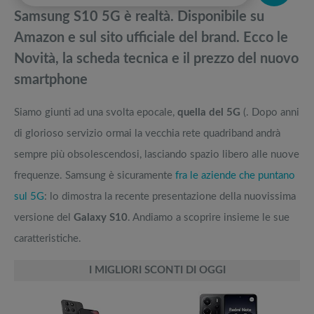
pedane vibranti
Samsung S10 5G è realtà. Disponibile su
Migliore lavatrice: bestseller da 6, 7, 8, 9, 10 e 11 kg
Migliori smart TV in offerta Black Friday: da NON PERDERE
Amazon e sul sito ufficiale del brand. Ecco le
Novità, la scheda tecnica e il prezzo del nuovo
Miglior monitor curvo gaming: la classifica dei bestseller
Offerte robot aspirapolvere da non perdere nella Black Friday Week
smartphone
Top 5 dei migliori tv 70 pollici smart e 4k del 2023
Tavola SUP prezzo: i migliori Stand Up Paddle gonfiabili dell’anno
Siamo giunti ad una svolta epocale,
quella del 5G
(. Dopo anni
di glorioso servizio ormai la vecchia rete quadriband andrà
sempre più obsolescendosi, lasciando spazio libero alle nuove
frequenze. Samsung è sicuramente
fra le aziende che puntano
sul 5G
: lo dimostra la recente presentazione della nuovissima
versione del
Galaxy S10
. Andiamo a scoprire insieme le sue
caratteristiche.
I MIGLIORI SCONTI DI OGGI