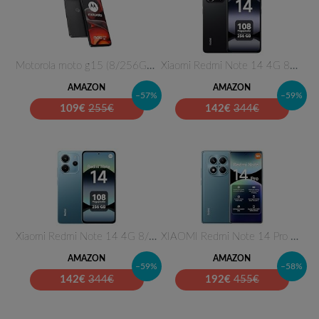
Motorola moto g15 (8/256GB, Do…
Xiaomi Redmi Note 14 4G 8GB RA…
AMAZON
AMAZON
–57%
–59%
109
€
255€
142
€
344€
Xiaomi Redmi Note 14 4G 8/256G…
XIAOMI Redmi Note 14 Pro 8+256…
AMAZON
AMAZON
–59%
–58%
142
€
344€
192
€
455€