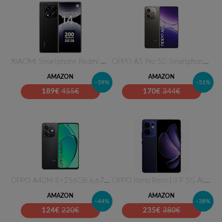
XIAOMI Smartphone Redmi Note 1…
OPPO A5 Pro 5G Smartphone, Fot…
AMAZON
AMAZON
–59%
–51%
189
€
455€
170
€
344€
OPPO A40M 8+256GB 6.67" 4G Spa…
OPPO Reno Reno13 F 5G AI Smart…
AMAZON
AMAZON
–44%
–38%
124
€
220€
235
€
380€