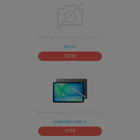
Samsung Galaxy Tab S10 Lite 5G…
PRICE1
323
€
Samsung Galaxy Tab S10 FE X526…
SMARTERSTORE.IT
379
€