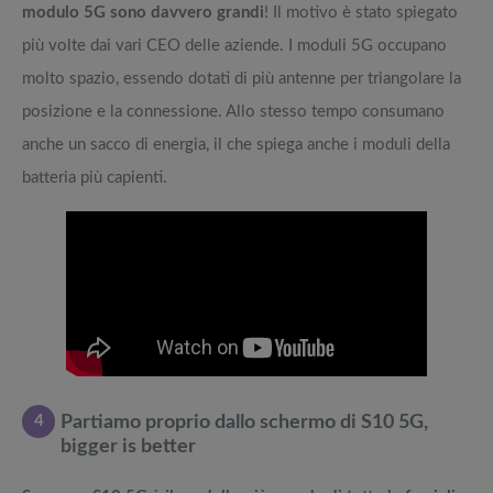
modulo 5G sono davvero grandi
! Il motivo è stato spiegato
più volte dai vari CEO delle aziende. I moduli 5G occupano
molto spazio, essendo dotati di più antenne per triangolare la
posizione e la connessione. Allo stesso tempo consumano
anche un sacco di energia, il che spiega anche i moduli della
batteria più capienti.
4
Partiamo proprio dallo schermo di S10 5G,
bigger is better