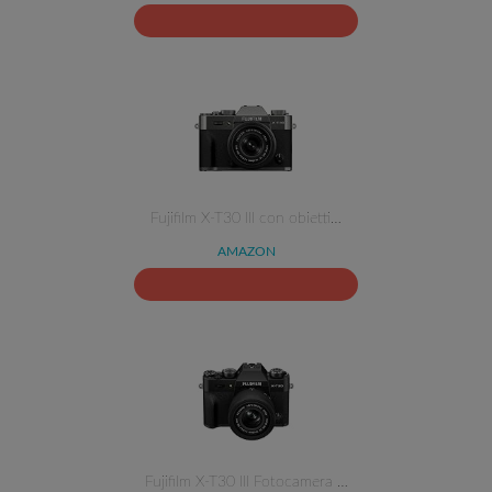
Fujifilm X-T30 III con obietti…
AMAZON
Fujifilm X-T30 III Fotocamera …