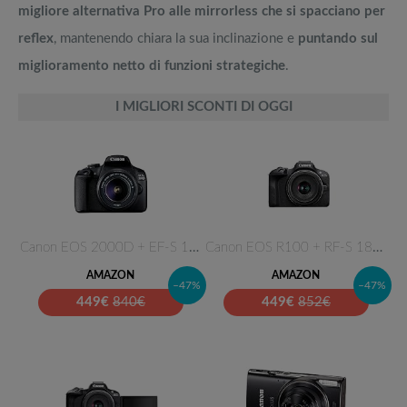
migliore alternativa Pro alle mirrorless che si spacciano per
reflex
, mantenendo chiara la sua inclinazione e
puntando sul
miglioramento netto di funzioni strategiche
.
I MIGLIORI SCONTI DI OGGI
Canon EOS 2000D + EF-S 18-55 m…
Canon EOS R100 + RF-S 18-45mm …
AMAZON
AMAZON
–47%
–47%
449
€
840€
449
€
852€