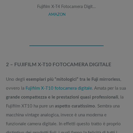
Fujifilm X-T4 Fotocamera Digit…
AMAZON
2 – FUJIFILM X-T10 FOTOCAMERA DIGITALE
Uno degli
esemplari più “mitologici” tra le Fuji mirrorless
,
ovvero la
Fujifilm X-T10 fotocamera digitale
. Amata per la sua
grande compattezza e le prestazioni quasi professionali
, la
Fujifilm XT10 ha pure un
aspetto curatissimo
. Sembra una
macchina vintage analogica, invece è una moderna e
funzionale camera digitale. In effetti questo tratto è proprio
distintivo dei prodotti Fuji, i quali fanno la felicità di tutti i