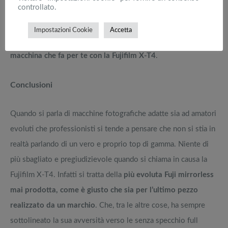
controllato.
movimento
, comprendendo ovviamente anche le
funzioni di
Eye AF e Face AF
, ormai presenti su tutti gli apparecchi di
Impostazioni Cookie
Accetta
ultima generazione.
Fotografo ritrattista? Hai trovato la
macchina che fa per te con la Fujifilm X-T4
.
Conclusioni
Quando si parla di macchine fotografiche adatte sia ad amatori
evoluti che professionisti si tende a pensare che non si stia in
realtà parlando di un vero e proprio top di gamma. Niente di
più sbagliato e pregiudizievole quando si chiama in causa la
Fujifilm X-T4. Infatti si tratta della
più evoluta Fuji mirrorless
mai prodotta, come è giusto che sia per l’ultimo pezzo
realizzato da un marchio
. Che, tra le altre cose, ha sempre
sottolineato la sua avversità verso le senza specchio full