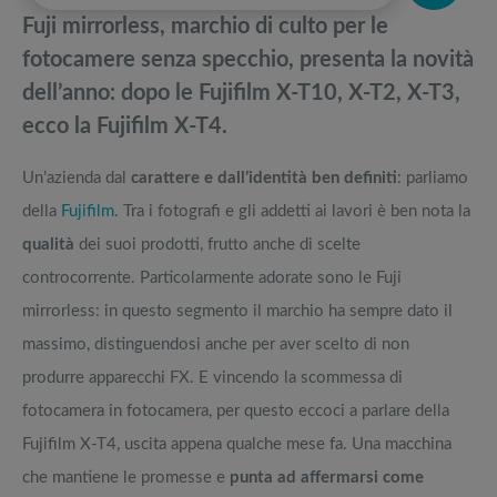
momento
pedane vibranti
Fuji mirrorless, marchio di culto per le
Full frame economica: i modelli top 5 del momento
Migliori smart TV in offerta Black Friday: da NON PERDERE
fotocamere senza specchio, presenta la novità
dell’anno: dopo le Fujifilm X-T10, X-T2, X-T3,
Tutte le offerte macchine fotografiche del momento [AGGIORNATO]
Offerte robot aspirapolvere da non perdere nella Black Friday Week
ecco la Fujifilm X-T4.
Analisi dettagliata delle Nikon Z, le mirrorless del marchio giapponese
Tavola SUP prezzo: i migliori Stand Up Paddle gonfiabili dell’anno
Un’azienda dal
carattere e dall’identità ben definiti
: parliamo
della
Fujifilm
. Tra i fotografi e gli addetti ai lavori è ben nota la
qualità
dei suoi prodotti, frutto anche di scelte
controcorrente. Particolarmente adorate sono le Fuji
mirrorless: in questo segmento il marchio ha sempre dato il
massimo, distinguendosi anche per aver scelto di non
produrre apparecchi FX. E vincendo la scommessa di
fotocamera in fotocamera, per questo eccoci a parlare della
Fujifilm X-T4, uscita appena qualche mese fa. Una macchina
che mantiene le promesse e
punta ad affermarsi come