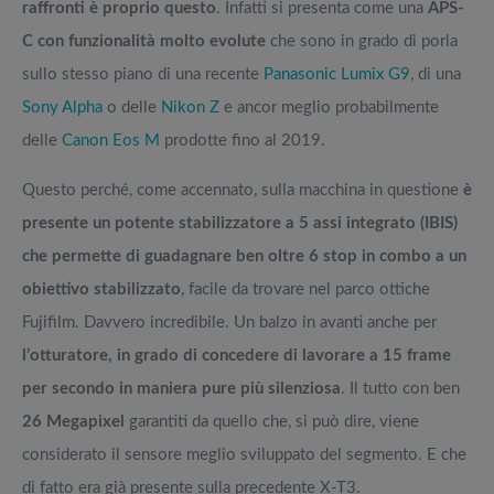
raffronti è proprio questo
. Infatti si presenta come una
APS-
C con funzionalità molto evolute
che sono in grado di porla
sullo stesso piano di una recente
Panasonic Lumix G9
, di una
Sony Alpha
o delle
Nikon Z
e ancor meglio probabilmente
delle
Canon Eos M
prodotte fino al 2019.
Questo perché, come accennato, sulla macchina in questione
è
presente un potente stabilizzatore a 5 assi integrato (IBIS)
che permette di guadagnare ben oltre 6 stop in combo a un
obiettivo stabilizzato
, facile da trovare nel parco ottiche
Fujifilm. Davvero incredibile. Un balzo in avanti anche per
l’otturatore, in grado di concedere di lavorare a 15 frame
per secondo in maniera pure più silenziosa
. Il tutto con ben
26 Megapixel
garantiti da quello che, si può dire, viene
considerato il sensore meglio sviluppato del segmento. E che
di fatto era già presente sulla precedente X-T3.