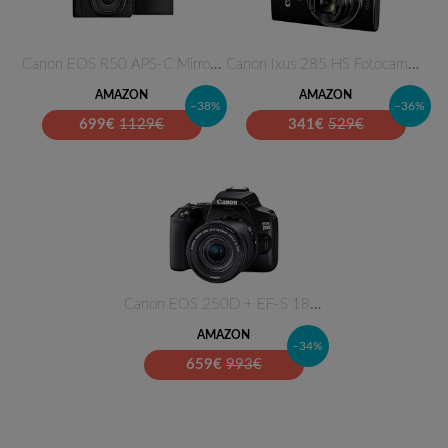
Canon EOS R50 APS-C Mirrorless…
Canon Ixus 285 HS Fotocamera C…
AMAZON
AMAZON
–38%
–36%
699
€
1129€
341
€
529€
Canon EOS 250D + EF-S 18-55mm …
AMAZON
–34%
659
€
993€