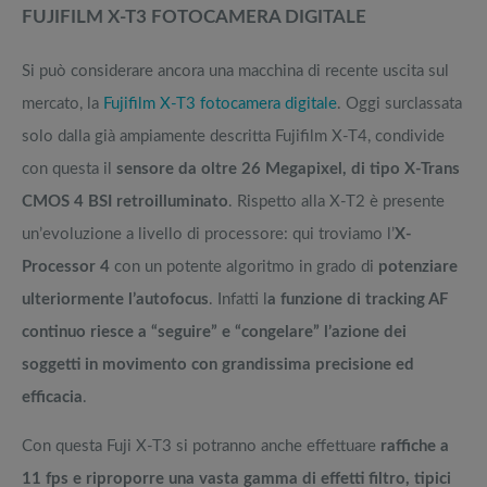
FUJIFILM X-T3 FOTOCAMERA DIGITALE
Si può considerare ancora una macchina di recente uscita sul
mercato, la
Fujifilm X-T3 fotocamera digitale
. Oggi surclassata
solo dalla già ampiamente descritta Fujifilm X-T4, condivide
con questa il
sensore da oltre 26 Megapixel, di tipo X-Trans
CMOS 4 BSI retroilluminato
. Rispetto alla X-T2 è presente
un’evoluzione a livello di processore: qui troviamo l’
X-
Processor 4
con un potente algoritmo in grado di
potenziare
ulteriormente l’autofocus
. Infatti l
a funzione di tracking AF
continuo riesce a “seguire” e “congelare” l’azione dei
soggetti in movimento con grandissima precisione ed
efficacia
.
Con questa Fuji X-T3 si potranno anche effettuare
raffiche a
11 fps e riproporre una vasta gamma di effetti filtro, tipici