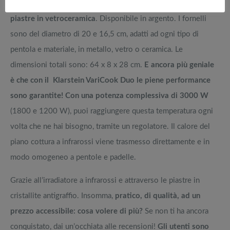
moderno ed elegante, con alloggiamento in alluminio e
piastre in vetroceramica
. Disponibile in argento. I fornelli
sono del diametro di 20 e 16,5 cm, adatti ad ogni tipo di
pentola e materiale, in metallo, vetro o ceramica. Le
dimensioni totali sono: 64 x 8 x 28 cm.
E ancora più geniale
è che con il Klarstein VariCook Duo le piene performance
sono garantite! Con una potenza complessiva di 3000 W
(1800 e 1200 W), puoi raggiungere questa temperatura ogni
volta che ne hai bisogno, tramite un regolatore. Il calore del
piano cottura a infrarossi viene trasmesso direttamente e in
modo omogeneo a pentole e padelle.
Grazie all’irradiatore a infrarossi e attraverso le piastre in
cristallite antigraffio. Insomma,
pratico, di qualità, ad un
prezzo accessibile: cosa volere di più?
Se non ti ha ancora
conquistato, dai un’occhiata alle recensioni!
Gli utenti sono