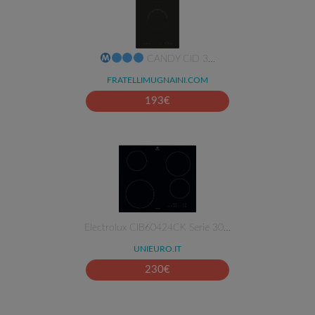
CANDY CID 3…
FRATELLIMUGNAINI.COM
193
€
Electrolux CIB60424CK Serie 30…
UNIEURO.IT
230
€