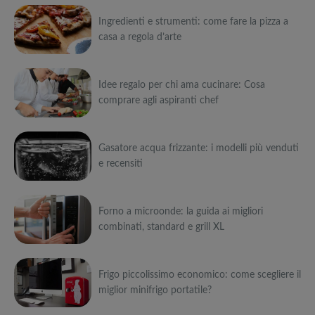
Ingredienti e strumenti: come fare la pizza a
casa a regola d’arte
Può
Idee regalo per chi ama cucinare: Cosa
interessarti anche
comprare agli aspiranti chef
Attrezzi
sportivi a
Può
metà prezzo
Migliori smart
Black Friday:
Gasatore acqua frizzante: i modelli più venduti
interessarti anche
TV in offerta
Tapis roulant,
e recensiti
Black Friday:
cyclette,
Attrezzi
Offerte robot
da NON
pedane
sportivi a
Può
aspirapolvere
PERDERE
vibranti
metà prezzo
da non
Migliori smart
Black Friday:
Forno a microonde: la guida ai migliori
interessarti anche
Tavola SUP
perdere nella
TV in offerta
Tapis roulant,
combinati, standard e grill XL
prezzo: i
Black Friday
Black Friday:
cyclette,
Attrezzi
migliori Stand
Week
Offerte robot
da NON
pedane
sportivi a
Può
Up Paddle
aspirapolvere
PERDERE
vibranti
metà prezzo
gonfiabili
da non
Migliori smart
Black Friday:
Frigo piccolissimo economico: come scegliere il
interessarti anche
dell’anno
Tavola SUP
perdere nella
TV in offerta
Tapis roulant,
miglior minifrigo portatile?
prezzo: i
Black Friday
Black Friday:
cyclette,
Attrezzi
migliori Stand
Week
Offerte robot
da NON
pedane
sportivi a