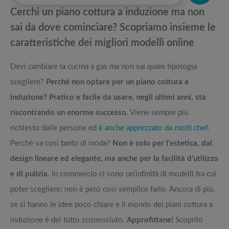
pedane vibranti
Cerchi un piano cottura a induzione ma non
Idee regalo per chi ama cucinare: Cosa comprare agli aspiranti chef
Migliori smart TV in offerta Black Friday: da NON PERDERE
sai da dove cominciare? Scopriamo insieme le
caratteristiche dei migliori modelli online
Gasatore acqua frizzante: i modelli più venduti e recensiti
Offerte robot aspirapolvere da non perdere nella Black Friday Week
Devi cambiare la cucina a gas ma non sai quale tipologia
Forno a microonde: la guida ai migliori combinati, standard e grill XL
Tavola SUP prezzo: i migliori Stand Up Paddle gonfiabili dell’anno
scegliere?
Perché non optare per un piano cottura a
induzione?
Pratico e facile da usare, negli ultimi anni, sta
riscontrando un enorme successo
. Viene sempre più
richiesto dalle persone
ed è anche apprezzato da molti chef
.
Perché va così tanto di moda?
Non è solo per l’estetica, dal
design lineare ed elegante, ma anche per la facilità d’utilizzo
e di pulizia
. In commercio ci sono un’infinità di modelli tra cui
poter scegliere; non è però così semplice farlo. Ancora di più,
se si hanno le idee poco chiare e il mondo dei piani cottura a
induzione è del tutto sconosciuto.
Approfittane!
Scoprilo