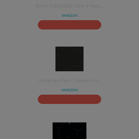
Bosch PUE611BB5J Serie 4 Piano…
AMAZON
Candy Idea Piano Cottura a Ind…
AMAZON