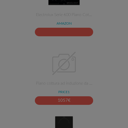
Electrolux Serie 600 Piano Cot…
AMAZON
Piano cottura ad induzione da …
PRICE1
1057
€