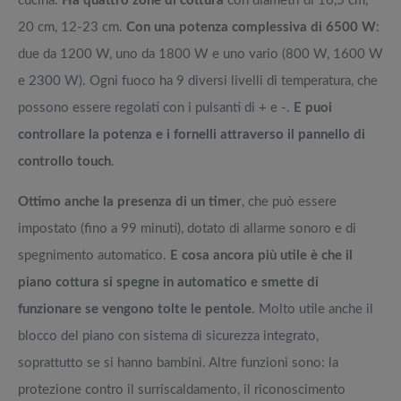
cucina.
Ha quattro zone di cottura
con diametri di 16,5 cm,
20 cm, 12-23 cm.
Con una potenza complessiva di 6500 W
:
due da 1200 W, uno da 1800 W e uno vario (800 W, 1600 W
e 2300 W). Ogni fuoco ha 9 diversi livelli di temperatura, che
possono essere regolati con i pulsanti di + e -.
E puoi
controllare la potenza e i fornelli attraverso il pannello di
controllo touch
.
Ottimo anche la presenza di un timer
, che può essere
impostato (fino a 99 minuti), dotato di allarme sonoro e di
spegnimento automatico.
E cosa ancora più utile è che il
piano cottura si spegne in automatico e smette di
funzionare se vengono tolte le pentole
. Molto utile anche il
blocco del piano con sistema di sicurezza integrato,
soprattutto se si hanno bambini. Altre funzioni sono: la
protezione contro il surriscaldamento, il riconoscimento