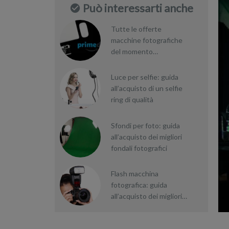
Può interessarti anche
Tutte le offerte
macchine fotografiche
del momento
[AGGIORNATO]
Luce per selfie: guida
all’acquisto di un selfie
ring di qualità
Sfondi per foto: guida
all’acquisto dei migliori
fondali fotografici
Flash macchina
fotografica: guida
all’acquisto dei migliori
flash reflex