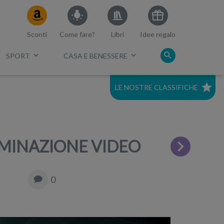
Sconti
Come fare?
Libri
Idee regalo
SPORT
CASA E BENESSERE
LE NOSTRE CLASSIFICHE
c.
Migliori mirrorless 2021
Migliore Full Frame economica
LUMINAZIONE VIDEO
Migliori Nikon 2023
0
Migliori reflex 2023
Top 5 compatte economiche