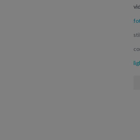
vi
fo
st
co
lig