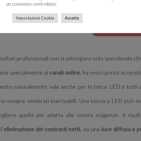
un consenso controllato.
Canon EOS 250D + EF-S 
Impostazioni Cookie
Accetta
AMAZON
659
€
993€
risultati professionali non si ottengono solo spendendo cifr
azie specialmente ai
canali online
, ha reso i prezzi accessib
esto naturalmente vale anche per le torce LED e tutti que
no sempre sembrati inarrivabili. Una torcia a LED può e
egliere quella più adatta alle vostre esigenze. Il risu
l’
eliminazione dei contrasti netti
, da una
luce diffusa e p