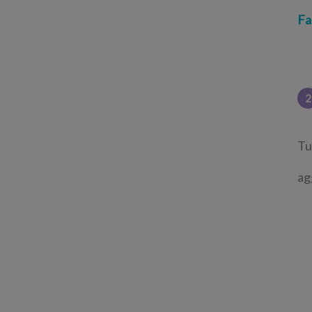
Fa
2
Tu
ag