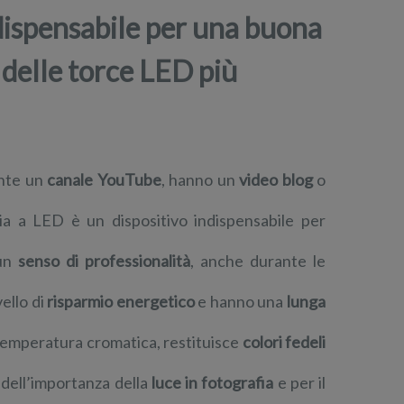
ndispensabile per una buona
 delle torce LED più
ente un
canale YouTube
, hanno un
video blog
o
ia a LED è un dispositivo indispensabile per
 un
senso di professionalità
, anche durante le
ello di
risparmio energetico
e hanno una
lunga
i temperatura cromatica, restituisce
colori fedeli
e dell’importanza della
luce in fotografia
e per il