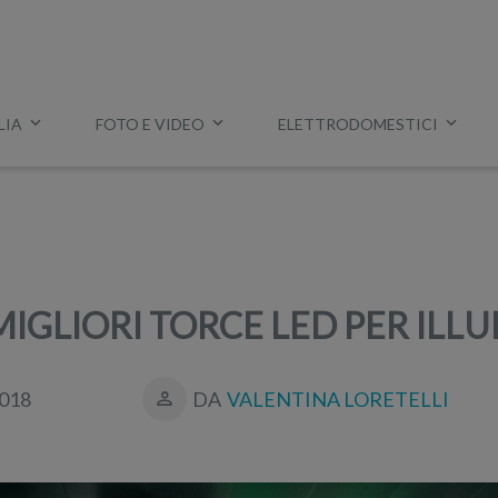
LIA
FOTO E VIDEO
ELETTRODOMESTICI
Esempio:
miglior tv
,
lavatrice slim
,
aspirapolvere Dyson
, ec
 MIGLIORI TORCE LED PER IL
018
DA
VALENTINA LORETELLI