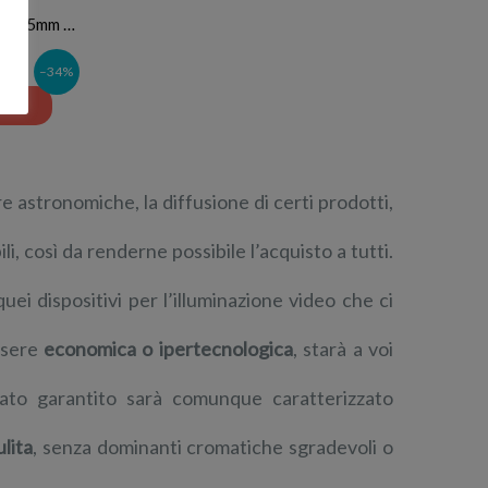
18-55mm …
–34%
e astronomiche, la diffusione di certi prodotti,
ili, così da renderne possibile l’acquisto a tutti.
i dispositivi per l’illuminazione video che ci
ssere
economica o ipertecnologica
, starà a voi
ltato garantito sarà comunque caratterizzato
ulita
, senza dominanti cromatiche sgradevoli o