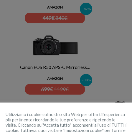
AMAZON
–47%
449
€
840€
Canon EOS R50 APS-C Mirrorless…
AMAZON
–38%
699
€
1129€
Utilizziamo i cookie sul nostro sito Web per offrirti l'esperienza
più pertinente ricordando le tue preferenze e ripetendo le
visite. Cliccando su "Accetta tutto", acconsenti all'uso di TUTTI i
cookie. Tuttavia, puoi visitare "Impostazioni cookie" per fornire