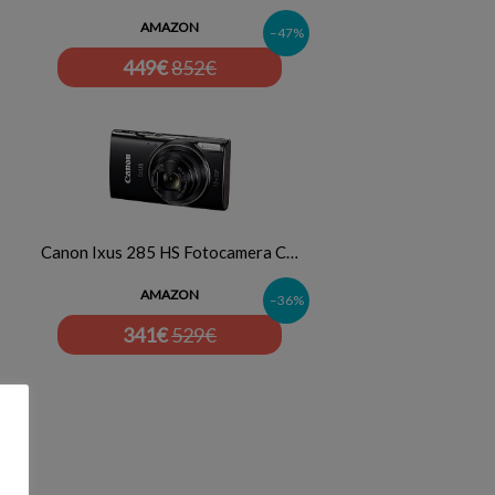
AMAZON
–47%
449
€
852€
Canon Ixus 285 HS Fotocamera C…
AMAZON
–36%
341
€
529€