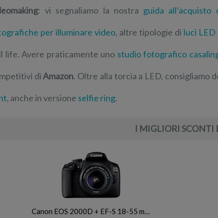
deomaking
: vi segnaliamo la nostra
guida all’acquisto 
tografiche per illuminare video
, altre tipologie di
luci LED 
ill life. Avere praticamente uno
studio fotografico casalin
mpetitivi di
Amazon
. Oltre alla torcia a LED, consigliamo d
ht
, anche in versione
selfie ring
.
I MIGLIORI SCONTI 
Canon EOS 2000D + EF-S 18-55 m…