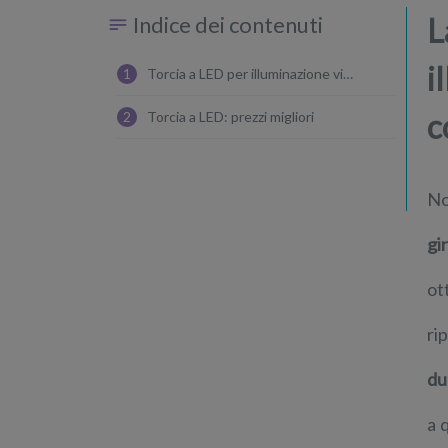
Indice dei contenuti
L
i
1
Torcia a LED per illuminazione video, indice modelli recensiti
c
2
Torcia a LED: prezzi migliori
No
gi
ot
ri
du
a 