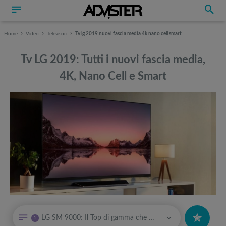
Home
Video
Televisori
Tv lg 2019 nuovi fascia media 4k nano cell smart
Tv LG 2019: Tutti i nuovi fascia media,
4K, Nano Cell e Smart
Può interessarti anche
Può interessarti anche
LG SM 9000: Il Top di gamma che si crede un OLED
5
Miglior monitor curvo gaming: la classifica dei bestseller
Attrezzi sportivi a metà prezzo Black Friday: Tapis roulant, cyclette,