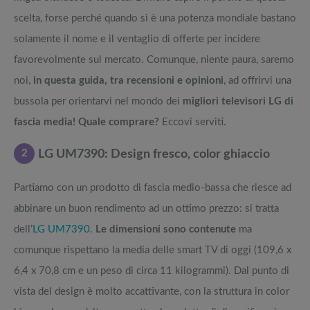
scelta, forse perché quando si è una potenza mondiale bastano
solamente il nome e il ventaglio di offerte per incidere
favorevolmente sul mercato. Comunque, niente paura, saremo
noi,
in questa guida, tra recensioni e opinioni
, ad offrirvi una
bussola per orientarvi nel mondo dei
migliori televisori LG di
fascia media!
Quale comprare?
Eccovi serviti.
2
LG UM7390: Design fresco, color ghiaccio
Partiamo con un prodotto di fascia medio-bassa che riesce ad
abbinare un buon rendimento ad un ottimo prezzo: si tratta
dell’
LG UM7390
.
Le dimensioni sono contenute
ma
comunque rispettano la media delle smart TV di oggi (109,6 x
6,4 x 70,8 cm e un peso di circa 11 kilogrammi). Dal punto di
vista del design è molto accattivante, con la struttura in color