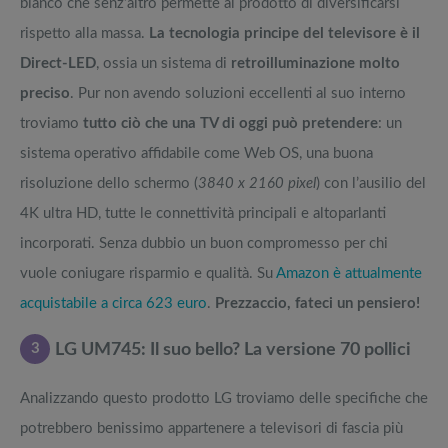
bianco che senz’altro permette al prodotto di diversificarsi
rispetto alla massa.
La tecnologia principe del televisore è il
Direct-LED
, ossia un sistema di
retroilluminazione molto
preciso
. Pur non avendo soluzioni eccellenti al suo interno
troviamo
tutto ciò che una TV di oggi può pretendere
: un
sistema operativo affidabile come Web OS, una buona
risoluzione dello schermo (
3840 x 2160 pixel
) con l’ausilio del
4K ultra HD, tutte le connettività principali e altoparlanti
incorporati. Senza dubbio un buon compromesso per chi
vuole coniugare risparmio e qualità. Su
Amazon è attualmente
acquistabile a circa 623 euro
.
Prezzaccio, fateci un pensiero!
3
LG UM745: Il suo bello? La versione 70 pollici
Analizzando questo prodotto LG troviamo delle specifiche che
potrebbero benissimo appartenere a televisori di fascia più