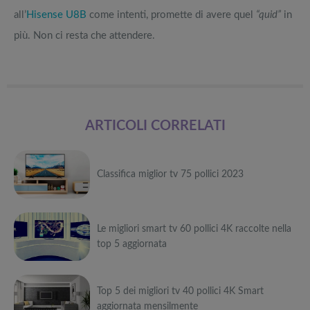
all’
Hisense U8B
come intenti, promette di avere quel
“quid”
in
più. Non ci resta che attendere.
ARTICOLI CORRELATI
Classifica miglior tv 75 pollici 2023
Può
Le migliori smart tv 60 pollici 4K raccolte nella
interessarti anche
top 5 aggiornata
Attrezzi
sportivi a
Può
metà prezzo
Migliori smart
Black Friday:
Top 5 dei migliori tv 40 pollici 4K Smart
interessarti anche
TV in offerta
Tapis roulant,
aggiornata mensilmente