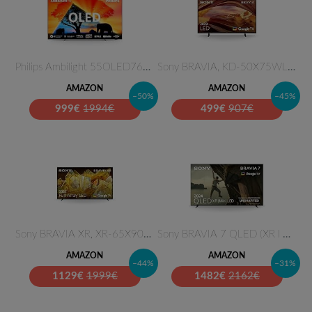
Philips Ambilight 55OLED769 4K…
Sony BRAVIA, KD-50X75WL, LED, …
AMAZON
AMAZON
–50%
–45%
999
€
1994€
499
€
907€
Sony BRAVIA XR, XR-65X90L, Ful…
Sony BRAVIA 7 QLED (XR l Mini …
AMAZON
AMAZON
–44%
–31%
1129
€
1999€
1482
€
2162€