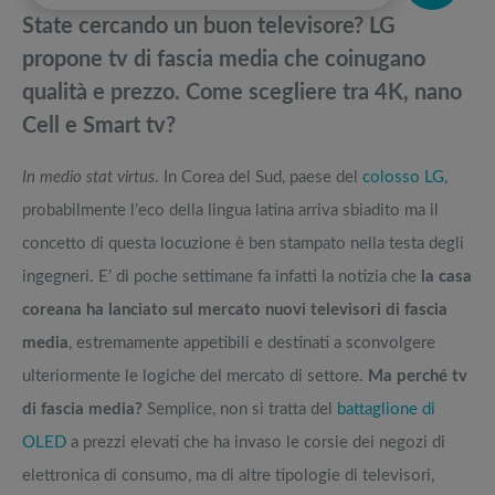
pedane vibranti
State cercando un buon televisore? LG
TV curvo: Vantaggi, svantaggi, opinioni, smart, 3D e 4K
Migliori smart TV in offerta Black Friday: da NON PERDERE
propone tv di fascia media che coinugano
qualità e prezzo. Come scegliere tra 4K, nano
Lavatrice doppio cestello: LG TWINWash vs Haier Duo a doppio carico
Offerte robot aspirapolvere da non perdere nella Black Friday Week
Cell e Smart tv?
Migliori tv 60 pollici dell’ultimo anno: opinioni e confronti dei più
Tavola SUP prezzo: i migliori Stand Up Paddle gonfiabili dell’anno
In medio stat virtus
. In Corea del Sud, paese del
colosso LG
,
apprezzati
probabilmente l’eco della lingua latina arriva sbiadito ma il
concetto di questa locuzione è ben stampato nella testa degli
ingegneri. E’ di poche settimane fa infatti la notizia che
la casa
coreana ha lanciato sul mercato nuovi televisori di fascia
media
, estremamente appetibili e destinati a sconvolgere
ulteriormente le logiche del mercato di settore.
Ma perché tv
di fascia media?
Semplice, non si tratta del
battaglione di
OLED
a prezzi elevati che ha invaso le corsie dei negozi di
elettronica di consumo, ma di altre tipologie di televisori,