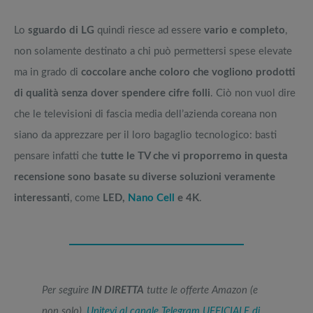
Lo
sguardo di LG
quindi riesce ad essere
vario e completo
,
non solamente destinato a chi può permettersi spese elevate
ma in grado di
coccolare anche coloro che vogliono prodotti
di qualità senza dover spendere cifre folli
. Ciò non vuol dire
che le televisioni di fascia media dell’azienda coreana non
siano da apprezzare per il loro bagaglio tecnologico: basti
pensare infatti che
tutte le TV che vi proporremo in questa
recensione sono basate su diverse soluzioni veramente
interessanti
, come
LED,
Nano Cell
e 4K
.
Per seguire
IN DIRETTA
tutte le offerte Amazon (e
non solo),
Unitevi al canale Telegram UFFICIALE di