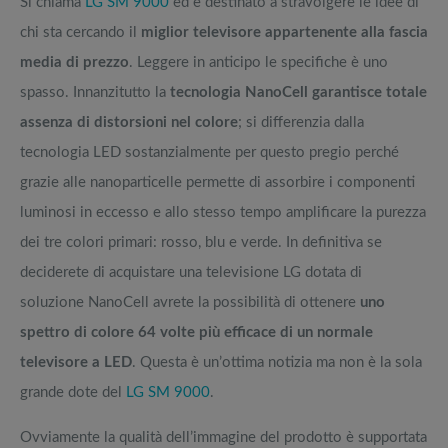
Si chiama
LG SM 9000
ed è destinato a stravolgere le idee di
chi sta cercando il
miglior televisore appartenente alla fascia
media di prezzo
. Leggere in anticipo le specifiche è uno
spasso. Innanzitutto la
tecnologia NanoCell garantisce totale
assenza di distorsioni nel colore
; si differenzia dalla
tecnologia LED sostanzialmente per questo pregio perché
grazie alle nanoparticelle permette di assorbire i componenti
luminosi in eccesso e allo stesso tempo amplificare la purezza
dei tre colori primari: rosso, blu e verde. In definitiva se
deciderete di acquistare una televisione LG dotata di
soluzione NanoCell avrete la possibilità di ottenere
uno
spettro di colore 64 volte più efficace di un normale
televisore a LED
. Questa è un’ottima notizia ma non è la sola
grande dote del
LG SM 9000
.
Ovviamente la qualità dell’immagine del prodotto è supportata