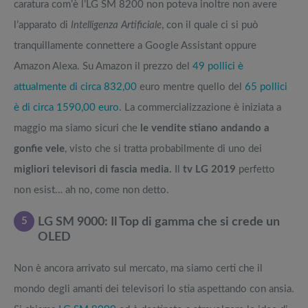
caratura com’è l’LG SM 8200 non poteva inoltre non avere
l’apparato di
Intelligenza Artificiale
, con il quale ci si può
tranquillamente connettere a Google Assistant oppure
Amazon Alexa. Su Amazon il prezzo del
49 pollici è
attualmente di circa 832,00
euro mentre quello del
65 pollici
è di circa 1590,00 euro
. La commercializzazione è iniziata a
maggio ma siamo sicuri che
le vendite stiano andando a
gonfie vele
, visto che si tratta probabilmente di uno dei
migliori televisori di fascia media.
Il
tv LG 2019
perfetto
non esist… ah no, come non detto.
5
LG SM 9000: Il Top di gamma che si crede un
OLED
Non è ancora arrivato sul mercato, ma siamo certi che il
mondo degli amanti dei televisori lo stia aspettando con ansia.