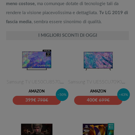
meno costose,
ma comunque dotate di tecnologie tali da
rendere la visione piacevolissima e dettagliata.
Tv LG 2019 di
fascia media
, sembra essere sinonimo di qualità.
I MIGLIORI SCONTI DI OGGI
Samsung TV UE50CU8570UXZT Crys…
Samsung TV UE55CU7090UXZT Crys…
AMAZON
AMAZON
–50%
–43%
399
€
798€
400
€
699€