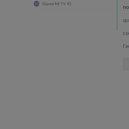
10
Xiaomi Mi TV 4S
no
qu
co
l’