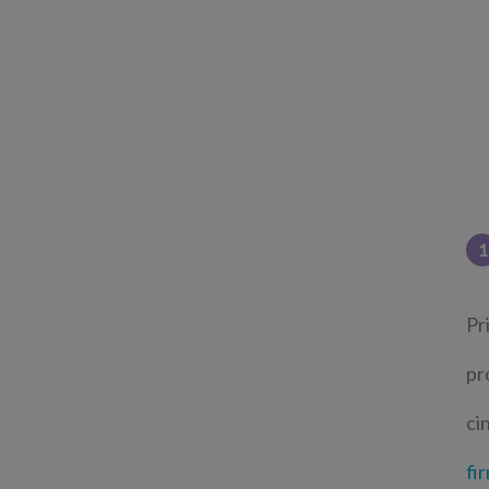
1
Pr
pr
ci
fi