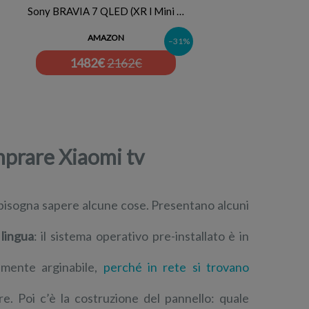
Sony BRAVIA 7 QLED (XR l Mini …
AMAZON
–31%
1482
€
2162€
mprare Xiaomi tv
 bisogna sapere alcune cose. Presentano alcuni
 lingua
: il sistema operativo pre-installato è in
ilmente arginabile,
perché in rete si trovano
e. Poi c’è la costruzione del pannello: quale