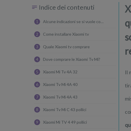
Indice dei contenuti
X
q
1
Alcune indicazioni se si vuole comprare Xiaomi tv
s
2
Come installare Xiaomi tv
3
Quale Xiaomi tv comprare
r
4
Dove comprare le Xiaomi Tv Mi?
Il
5
Xiaomi Mi Tv 4A 32
6
Xiaomi Tv Mi 4A 40
ti
7
Xiaomi Tv Mi 4A 43
mi
8
Xiaomi Tv Mi C 43 pollici
co
9
Xiaomi Mi TV 4 49 pollici
qu