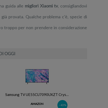
na guida alle
migliori Xiaomi tv
, consigliandovi
a già provata. Qualche problema c’è, specie di
ero troppo per non prendere in considerazione
DI OGGI
Samsung TV UE55CU7090UXZT Crys…
AMAZON
–43%