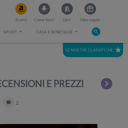
Sconti
Come fare?
Libri
Idee regalo
SPORT
CASA E BENESSERE
LE NOSTRE CLASSIFICHE
c.
Migliori tv 40
Migliori smart tv 4K da 50
CENSIONI E PREZZI
2