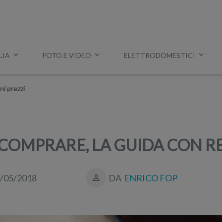
LIA
FOTO E VIDEO
ELETTRODOMESTICI
Esempio:
miglior tv
,
lavatrice slim
,
aspirapolvere Dyson
, ec
i prezzi
 COMPRARE, LA GUIDA CON RE
/05/2018
DA
ENRICO FOP