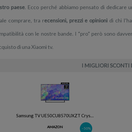
stro paese
. Ecco perché abbiamo pensato di dedicare u
ale comprare, tra r
ecensioni, prezzi e opinioni
di chi l’h
mpatibilità con le nostre bande. I “pro” però sono davv
acquisto di una Xiaomi tv.
I MIGLIORI SCONTI 
Samsung TV UE50CU8570UXZT Crys…
AMAZON
–50%