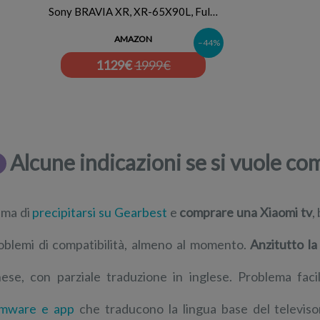
Sony BRAVIA XR, XR-65X90L, Ful…
AMAZON
–44%
1129
€
1999€
Alcune indicazioni se si vuole co
ima di
precipitarsi su Gearbest
e
comprare una Xiaomi tv
,
oblemi di compatibilità, almeno al momento.
Anzitutto la
nese, con parziale traduzione in inglese. Problema fac
rmware e app
che traducono la lingua base del televisor