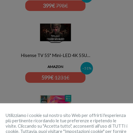
399
€
798€
Hisense TV 55" Mini-LED 4K 55U…
AMAZON
–51%
599
€
1231€
Utilizziamo i cookie sul nostro sito Web per offrirti l'esperienza
più pertinente ricordando le tue preferenze e ripetendo le
visite. Cliccando su "Accetta tutto", acconsenti all'uso di TUTTI i
Hisense 50" QLED 4K 2023 50E77…
cookie. Tuttavia, puoi visitare "Impostazioni cookie" per fornire