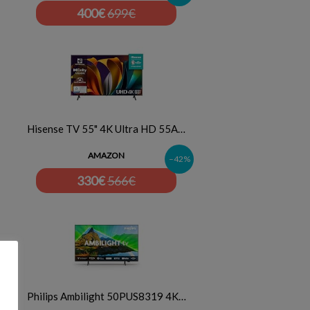
400
€
699€
Hisense TV 55" 4K Ultra HD 55A…
AMAZON
–42%
330
€
566€
Philips Ambilight 50PUS8319 4K…