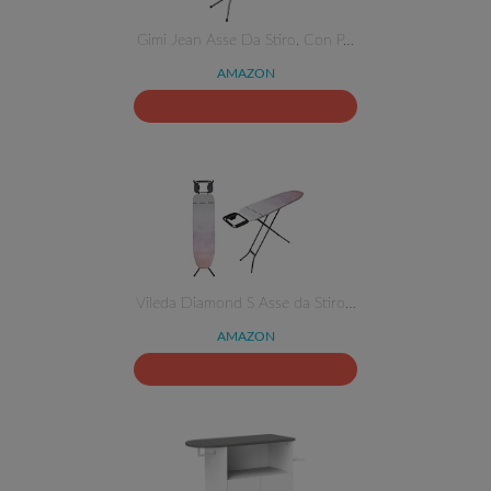
Gimi Jean Asse Da Stiro, Con P…
AMAZON
Vileda Diamond S Asse da Stiro…
AMAZON