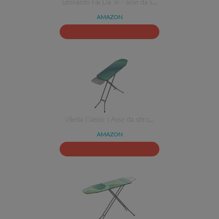
Leonardo Fai Da Te - asse da s…
AMAZON
Vileda Classic | Asse da stiro…
AMAZON