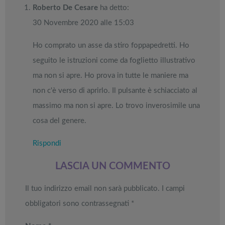
da NON
pedane
sportivi a
Roberto De Cesare
ha detto:
Up Paddle
aspirapolvere
PERDERE
vibranti
metà prezzo
gonfiabili
da non
Migliori smart
Black Friday:
30 Novembre 2020 alle 15:03
dell’anno
Tavola SUP
perdere nella
TV in offerta
Tapis roulant,
prezzo: i
Black Friday
Black Friday:
cyclette,
migliori Stand
Week
Offerte robot
Ho comprato un asse da stiro foppapedretti. Ho
da NON
pedane
Up Paddle
aspirapolvere
PERDERE
vibranti
seguito le istruzioni come da foglietto illustrativo
gonfiabili
da non
dell’anno
Tavola SUP
perdere nella
ma non si apre. Ho prova in tutte le maniere ma
prezzo: i
Black Friday
migliori Stand
Week
non c'è verso di aprirlo. Il pulsante è schiacciato al
Up Paddle
massimo ma non si apre. Lo trovo inverosimile una
gonfiabili
dell’anno
cosa del genere.
Rispondi
LASCIA UN COMMENTO
Il tuo indirizzo email non sarà pubblicato.
I campi
obbligatori sono contrassegnati
*