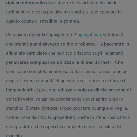
ripiano intermedio
dove riporre la biancheria. Si chiude
facilmente e occupa pochissimo spazio, si può spostare in
quanto dotata di
rotelline in gomma
.
Per quanto riguarda Foppapedretti
Supergulliver
, si tratta di
uno
stendi-panni davvero solido e robusto
. Ha
bacchette in
alluminio verniciato
che non scoloriscono sugli indumenti,
per
un’area complessiva utilizzabile di ben 35 metri
. Che
spariscono completamente una volta richiuso, quasi come per
magia. La vera comodità di questo accessorio sta nei
bracci
indipendenti
: si possono
utilizzare solo quelli che servono di
volta in volta
, senza necessariamente dover aprire tutto lo
stendino. Dotato di
ruote
, si può spostare ovunque si voglia.
Come l’asse da stiro Foppapedretti, anche lo stendi-biancheria
è un prodotto che rispecchia completamente la qualità del
marchio.