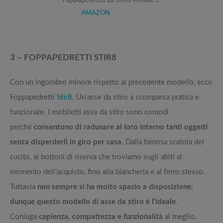
Foppapedretti Lo Stiro Mobile …
AMAZON
3 – FOPPAPEDRETTI STIR8
Con un ingombro minore rispetto al precedente modello, ecco
Foppapedretti
Stir8
. Un’asse da stiro a scomparsa pratica e
funzionale. I mobiletti asse da stiro sono comodi
perché
consentono di radunare al loro interno tanti oggetti
senza disperderli in giro per casa
. Dalla famosa scatola del
cucito, ai bottoni di riserva che troviamo sugli abiti al
momento dell’acquisto, fino alla biancheria e al ferro stesso.
Tuttavia
non sempre si ha molto spazio a disposizione:
dunque questo modello di asse da stiro è l’ideale
.
Coniuga
capienza, compattezza e funzionalità
al meglio.