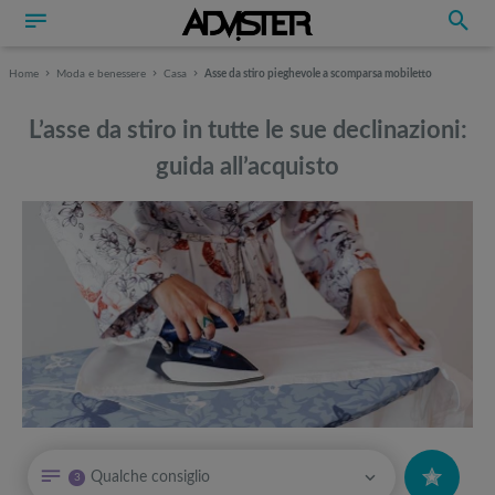
Home
Moda e benessere
Casa
Asse da stiro pieghevole a scomparsa mobiletto
L’asse da stiro in tutte le sue declinazioni:
guida all’acquisto
Può interessarti anche
Può interessarti anche
Qualche consiglio
3
Sdraio da giardino e lettini prendisole per godere al meglio dei propri
Attrezzi sportivi a metà prezzo Black Friday: Tapis roulant, cyclette,