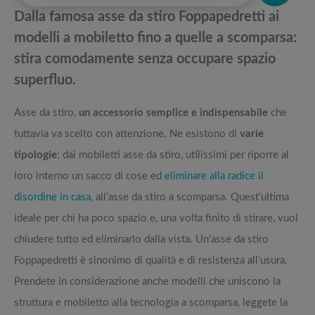
spazi abitativi
pedane vibranti
Dalla famosa asse da stiro Foppapedretti ai
Taglia capelli e regola barba: sistemarsi senza andare dal parrucchiere
Migliori smart TV in offerta Black Friday: da NON PERDERE
modelli a mobiletto fino a quelle a scomparsa:
stira comodamente senza occupare spazio
Armocromia test, palette, libri: come trovare i colori che ci donano
Offerte robot aspirapolvere da non perdere nella Black Friday Week
superfluo.
Come riattivare il microcircolo: abitudini e prodotti consigliati
Tavola SUP prezzo: i migliori Stand Up Paddle gonfiabili dell’anno
Asse da stiro,
un accessorio semplice e indispensabile
che
tuttavia va scelto con attenzione. Ne esistono di
varie
tipologie
: dai mobiletti asse da stiro, utilissimi per riporre al
loro interno un sacco di cose ed
eliminare alla radice il
disordine in casa
, all’asse da stiro a scomparsa. Quest’ultima
ideale per chi ha poco spazio e, una volta finito di stirare, vuol
chiudere tutto ed eliminarlo dalla vista. Un’asse da stiro
Foppapedretti è sinonimo di qualità e di resistenza all’usura.
Prendete in considerazione anche modelli che uniscono la
struttura e mobiletto alla tecnologia a scomparsa, leggete la