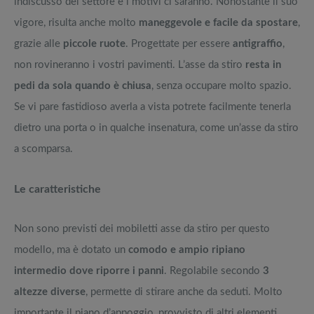
indiscusso del settore e i motivi ci saranno. Nonostante il suo
vigore, risulta anche molto
maneggevole e facile da spostare
,
grazie alle
piccole ruote
. Progettate per essere
antigraffio
,
non rovineranno i vostri pavimenti. L’asse da stiro
resta in
pedi da sola quando è chiusa
, senza occupare molto spazio.
Se vi pare fastidioso averla a vista potrete facilmente tenerla
dietro una porta o in qualche insenatura, come un’asse da stiro
a scomparsa.
Le caratteristiche
Non sono previsti dei mobiletti asse da stiro per questo
modello, ma è dotato un
comodo e ampio ripiano
intermedio dove riporre i panni
. Regolabile secondo
3
altezze diverse
, permette di stirare anche da seduti. Molto
importante il piano d’appoggio, provvisto di altri elementi